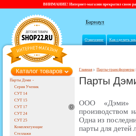
ВНИМАНИЕ! Интернет-магазин прекратил свою работ
Барнаул
О магазине
Как сделать зак
Главная
Парты-трансформеры
Каталог товаров
Парты Дэми
Парты Дэми
-
Серия Ученик
СУТ 14
СУТ 15
ООО «Дэми» у
СУТ 17
производством н
СУТ 24
Одна из последн
СУТ 25
парты для детей 
Комплектующие
Стеллажи