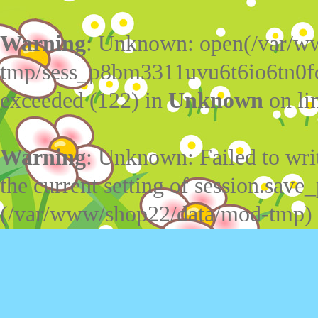
Warning
: Unknown: open(/var/w
tmp/sess_p8bm3311uvu6t6io6tn0f
exceeded (122) in
Unknown
on li
Warning
: Unknown: Failed to write
the current setting of session.save_
(/var/www/shop22/data/mod-tmp)