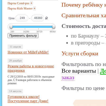
Парты Comf-pro
+
Почему ребёнку 
Парты Kids Master
+
Сравнительная х
Ք
Цена
-
Стоимость дост
249
16290
30720
48360
по Барнаулу – 
в пригороды – 
11 апреля
Новинки от MilleFaMille!
Услуги сборки
28 декабря
Фильтровать по н
Режим работы в новогодние
Все варианты
|
До
праздники
заказ
С 29/12/2018 по 08/01/2019г. выходные
дни. С 9 января работаем в обычном
режиме.
Фильтры по цене 
14 августа
Готовимся к школе!
Поступление парт Дэми!