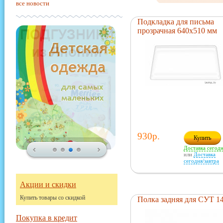
все новости
Подкладка для письма
прозрачная 640х510 мм
930р.
Купить
Доставка сегод
или
Доставка
сегодня/завтра
Акции и скидки
Купить товары со скидкой
Полка задняя для СУТ 1
Покупка в кредит