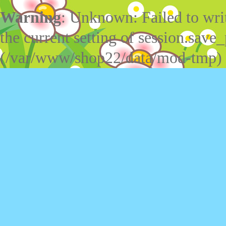
Warning
: Unknown: Failed to write
the current setting of session.save_
(/var/www/shop22/data/mod-tmp)