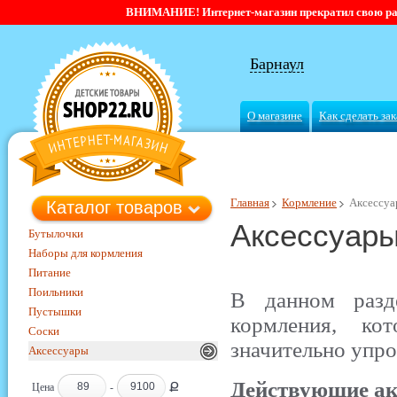
ВНИМАНИЕ! Интернет-магазин прекратил свою работ
Барнаул
О магазине
Как сделать зак
Главная
Кормление
Аксессу
Каталог товаров
Аксессуары
Бутылочки
Наборы для кормления
Питание
Поильники
В данном разд
Пустышки
кормления, ко
Соски
значительно упро
Аксессуары
Действующие ак
Ք
Цена
-