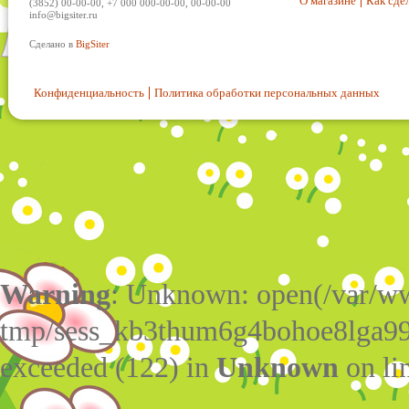
О магазине
Как сдел
(3852) 00-00-00, +7 000 000-00-00, 00-00-00
info@bigsiter.ru
Сделано в
BigSiter
Конфиденциальность
Политика обработки персональных данных
Warning
: Unknown: open(/var/w
tmp/sess_kb3thum6g4bohoe8lga99
exceeded (122) in
Unknown
on li