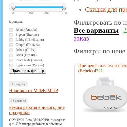
Скидки для пр
89
3090
5800
9100
Фильтровать по н
Бренды:
Все варианты
|
Д
Avent (Англия)
Pigeon (Япония)
заказ
Lubby (Швейцария)
Canpol (Польша)
Фильтры по цене 
Bebek (США)
Brevi (Италия)
Roxy Kids (Россия)
Курносики (Россия)
Прищепка для пустышек
(Bebek) 4221
11 апреля
Новинки от MilleFaMille!
28 декабря
Режим работы в новогодние
праздники
С 29/12/2018 по 08/01/2019г. выходные
дни. С 9 января работаем в обычном