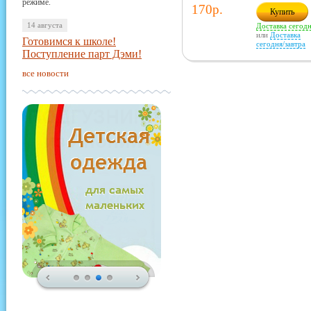
режиме.
170р.
Купить
14 августа
Доставка сегод
или
Доставка
Готовимся к школе!
сегодня/завтра
Поступление парт Дэми!
все новости