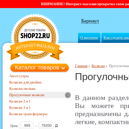
ВНИМАНИЕ! Интернет-магазин прекратил свою работ
Барнаул
О магазине
Как сделать зак
Главная
Коляски
Прогулочны
Каталог товаров
Прогулочны
Аксессуары
Коляски для двойни
Коляски-люльки
Прогулочные коляски
В данном раздел
Коляски 2 в 1
Вы можете при
Коляски 3 в 1
предназначены 
Коляски трансформеры
легкие, компактн
Ք
Цена
-