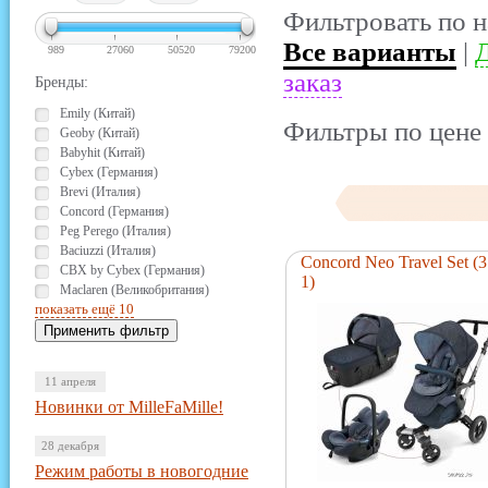
Фильтровать по н
Все варианты
|
Д
989
27060
50520
79200
заказ
Бренды:
Emily (Китай)
Фильтры по цене 
Geoby (Китай)
Babyhit (Китай)
Cybex (Германия)
Brevi (Италия)
Concord (Германия)
Peg Perego (Италия)
Baciuzzi (Италия)
Concord Neo Travel Set (3
CBX by Cybex (Германия)
1)
Maclaren (Великобритания)
показать ещё 10
11 апреля
Новинки от MilleFaMille!
28 декабря
Режим работы в новогодние