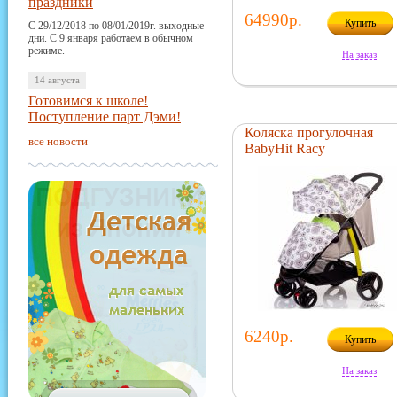
праздники
64990р.
Купить
С 29/12/2018 по 08/01/2019г. выходные
дни. С 9 января работаем в обычном
режиме.
На заказ
14 августа
Готовимся к школе!
Поступление парт Дэми!
Коляска прогулочная
все новости
BabyHit Racy
6240р.
Купить
На заказ