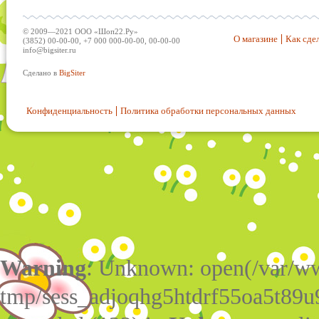
© 2009—2021 ООО «Шоп22.Ру»
О магазине
Как сдел
(3852) 00-00-00, +7 000 000-00-00, 00-00-00
info@bigsiter.ru
Сделано в
BigSiter
Конфиденциальность
Политика обработки персональных данных
Warning
: Unknown: open(/var/w
tmp/sess_adjoqhg5htdrf55oa5t89u