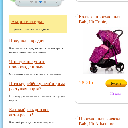
Коляска прогулочная
Акции и скидки
BabyHit Trinity
Купить товары со скидкой
Покупка в кредит
Как купить в кредит детские товары в
нашем интернет-магазине.
Что нужно купить
новорожденному
Что нужно купить новорожденному
5800р.
Почему ребёнку необходима
Купить
растущая парта?
На заказ
Почему ребёнку необходима растущая
парта
Как выбрать детское
автокресло?
Прогулочная коляска
Как выбрать детское автокресло
BabyHit Adventure