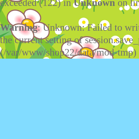
exceeded (122) in
Unknown
on li
Warning
: Unknown: Failed to write
the current setting of session.save_
(/var/www/shop22/data/mod-tmp)