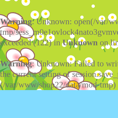
Warning
: Unknown: open(/var/w
tmp/sess_m0e1ovlock4nato3gvmv
exceeded (122) in
Unknown
on li
Warning
: Unknown: Failed to write
the current setting of session.save_
(/var/www/shop22/data/mod-tmp)