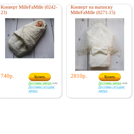
Конверт MilleFaMille (0242-
Конверт на выписку
23)
MilleFaMille (0271-15)
740р.
2810р.
Купить
Купить
Доставка завтра
или
Доставка завтра
или
Доставка сегодня/
Доставка сегодня/
завтра
завтра