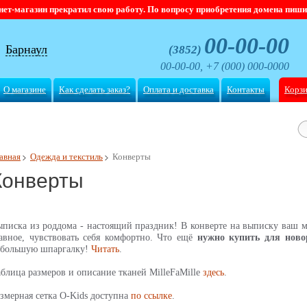
магазин прекратил свою работу. По вопросу приобретения домена пишите
00-00-00
Барнаул
(3852)
00-00-00, +7 (000) 000-0000
О магазине
Как сделать заказ?
Оплата и доставка
Контакты
Корз
авная
Одежда и текстиль
Конверты
Конверты
писка из роддома - настоящий праздник! В конверте на выписку ваш м
авное, чувствовать себя комфортно. Что ещё
нужно купить для ново
ебольшую шпаргалку!
Читать
.
блица размеров и описание тканей MilleFaMille
здесь
.
змерная сетка O-Kids доступна
по ссылке
.