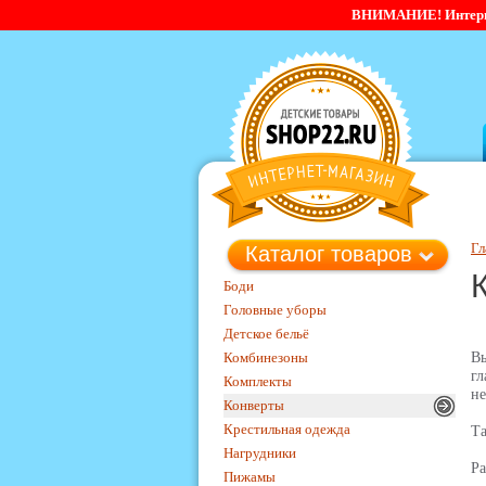
ВНИМАНИЕ! Интернет-
Гл
Каталог товаров
Боди
Головные уборы
Детское бельё
Комбинезоны
Вы
гл
Комплекты
н
Конверты
Крестильная одежда
Та
Нагрудники
Ра
Пижамы