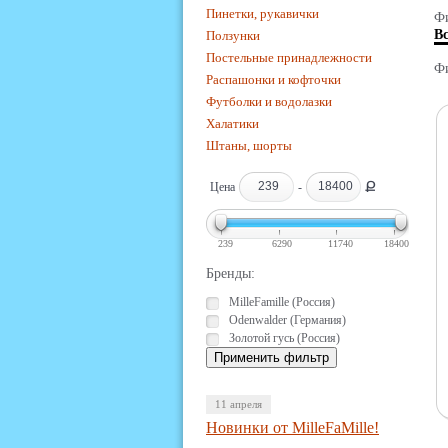
Пинетки, рукавички
Фи
В
Ползунки
Постельные принадлежности
Фи
Распашонки и кофточки
Футболки и водолазки
Халатики
Штаны, шорты
Ք
Цена
-
239
6290
11740
18400
Бренды:
MilleFamille (Россия)
Odenwalder (Германия)
Золотой гусь (Россия)
11 апреля
Новинки от MilleFaMille!