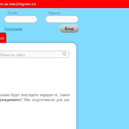
 на info@bigsiter.ru
Логин:
Пароль:
Регистрация
ина
алыш будет выглядеть нарядно и, самое
рожденного
? Мы подготовили для вас