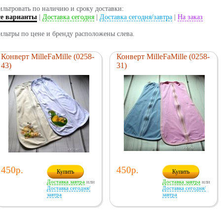
льтровать по наличию и сроку доставки:
се варианты
|
Доставка сегодня
|
Доставка сегодня/завтра
|
На заказ
льтры по цене и бренду расположены слева.
Конверт MilleFaMille (0258-
Конверт MilleFaMille (0258-
43)
31)
450р.
450р.
Купить
Купить
Доставка завтра
или
Доставка завтра
или
Доставка сегодня/
Доставка сегодня/
завтра
завтра