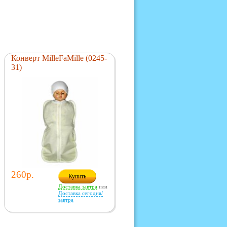
Конверт MilleFaMille (0245-
31)
260р.
Купить
Доставка завтра
или
Доставка сегодня/
завтра