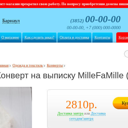
магазин прекратил свою работу. По вопросу приобретения домена пишите
00-00-00
Барнаул
(3852)
00-00-00, +7 (000) 000-0000
О магазине
Как сделать заказ?
Оплата и доставка
Контакты
Корз
авная
Одежда и текстиль
Конверты
Конверт на выписку MilleFaMille 
2810
р.
Ку
Доставка завтра
или
Доставка
сегодня/завтра