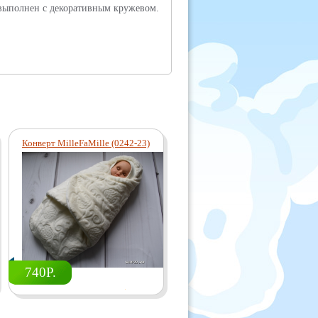
выполнен с декоративным кружевом.
Конверт MilleFaMille (0242-23)
740Р.