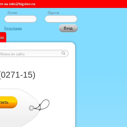
 на info@bigsiter.ru
Логин:
Пароль:
Регистрация
ина
(0271-15)
пить