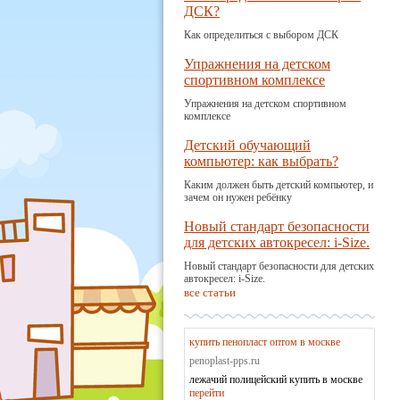
ДСК?
Как определиться с выбором ДСК
Упражнения на детском
спортивном комплексе
Упражнения на детском спортивном
комплексе
Детский обучающий
компьютер: как выбрать?
Каким должен быть детский компьютер, и
зачем он нужен ребёнку
Новый стандарт безопасности
для детских автокресел: i-Size.
Новый стандарт безопасности для детских
автокресел: i-Size.
все статьи
купить пенопласт оптом в москве
penoplast-pps.ru
лежачий полицейский купить в москве
перейти