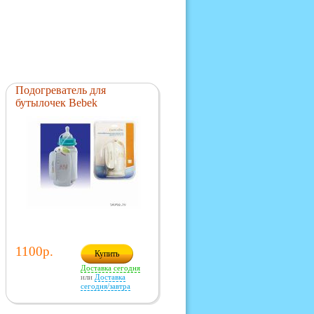
Подогреватель для
бутылочек Bebek
1100р.
Купить
Доставка сегодня
или
Доставка
сегодня/завтра