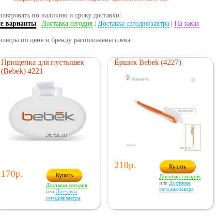
льтровать по наличию и сроку доставки:
се варианты
|
Доставка сегодня
|
Доставка сегодня/завтра
|
На заказ
льтры по цене и бренду расположены слева.
Прищепка для пустышек
Ёршик Bebek (4227)
(Bebek) 4221
210р.
Купить
170р.
Купить
Доставка сегодня
или
Доставка
Доставка сегодня
сегодня/завтра
или
Доставка
сегодня/завтра