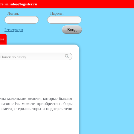
 на info@bigsiter.ru
Логин:
Пароль:
Регистрация
ина
лены маленькие мелочи, которые бывают
агазине Вы можете приобрести наборы
 смеси, стерилизаторы и подогреватели