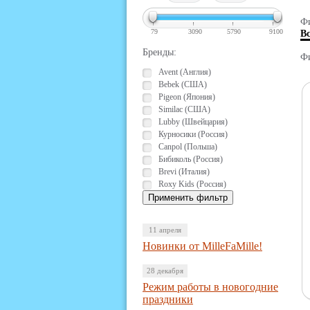
Фи
79
3090
5790
9100
В
Бренды:
Фи
Avent (Англия)
Bebek (США)
Pigeon (Япония)
Similac (США)
Lubby (Швейцария)
Курносики (Россия)
Canpol (Польша)
Бибиколь (Россия)
Brevi (Италия)
Roxy Kids (Россия)
11 апреля
Новинки от MilleFaMille!
28 декабря
Режим работы в новогодние
праздники