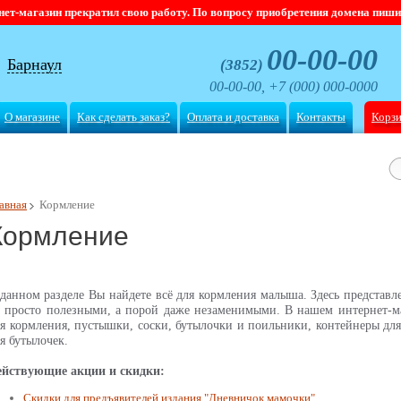
магазин прекратил свою работу. По вопросу приобретения домена пишите
00-00-00
Барнаул
(3852)
00-00-00, +7 (000) 000-0000
О магазине
Как сделать заказ?
Оплата и доставка
Контакты
Корз
авная
Кормление
Кормление
данном разделе Вы найдете всё для кормления малыша. Здесь представ
 просто полезными, а порой даже незаменимыми. В нашем интернет-м
я кормления, пустышки, соски, бутылочки и поильники, контейнеры для
я бутылочек.
ействующие акции и скидки:
Скидки для предъявителей издания "Дневничок мамочки"