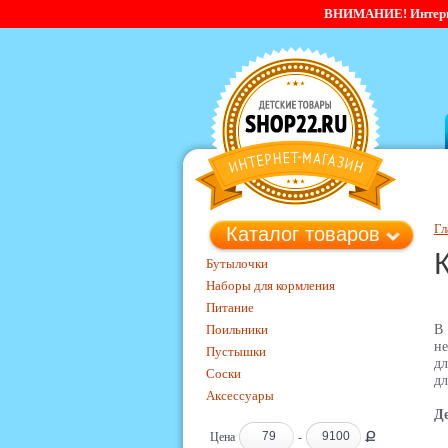
ВНИМАНИЕ! Интернет-
Гл
Каталог товаров
Бутылочки
Наборы для кормления
Питание
Поильники
В 
не
Пустышки
дл
Соски
дл
Аксессуары
Д
Ք
Цена
-