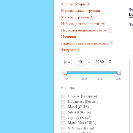
Конструкторы
+
Фи
Музыкальные игрушки
В
Мягкие игрушки
+
Наборы для творчества
+
Фи
Настольно-напольные игры
+
Ночники
Радиоуправляемые игрушки
+
Фигурки
+
Ք
Цена
-
49
2090
3930
6180
Бренды:
Полесье (Беларусь)
Нордпласт (Россия)
Mattel (США)
Silverlit (Китай)
Joy Toy (Китай)
Motor Max (США)
S+S Toys (Китай)