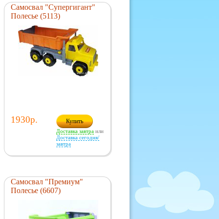
Самосвал "Супергигант"
Полесье (5113)
1930р.
Купить
Доставка завтра
или
Доставка сегодня/
завтра
Самосвал "Премиум"
Полесье (6607)