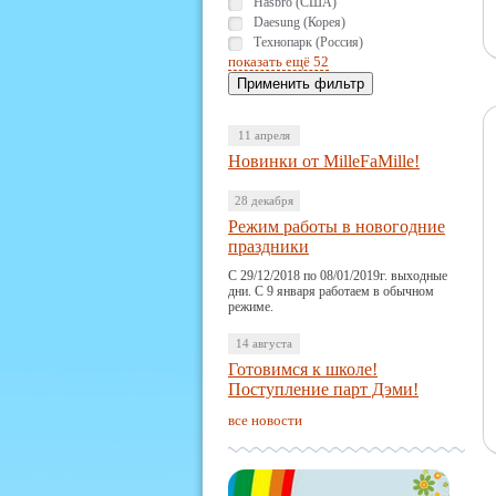
Hasbro (США)
Daesung (Корея)
Технопарк (Россия)
показать ещё 52
11 апреля
Новинки от MilleFaMille!
28 декабря
Режим работы в новогодние
праздники
С 29/12/2018 по 08/01/2019г. выходные
дни. С 9 января работаем в обычном
режиме.
14 августа
Готовимся к школе!
Поступление парт Дэми!
все новости