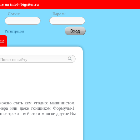
 на info@bigsiter.ru
Логин:
Пароль:
Регистрация
ина
можно стать кем угодно: машинистом,
айнера или даже гонщиком Формулы-1.
ные треки - всё это и многое другое Вы