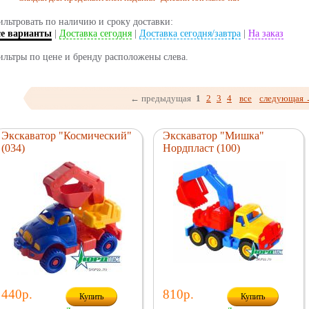
льтровать по наличию и сроку доставки:
се варианты
|
Доставка сегодня
|
Доставка сегодня/завтра
|
На заказ
льтры по цене и бренду расположены слева.
← предыдущая
1
2
3
4
все
следующая
Экскаватор "Космический"
Экскаватор "Мишка"
(034)
Нордпласт (100)
440р.
810р.
Купить
Купить