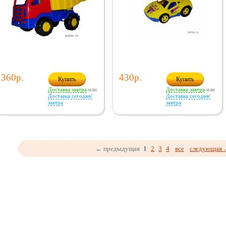
360р.
430р.
Купить
Купить
Доставка завтра
или
Доставка завтра
или
Доставка сегодня/
Доставка сегодня/
завтра
завтра
← предыдущая
1
2
3
4
все
следующая