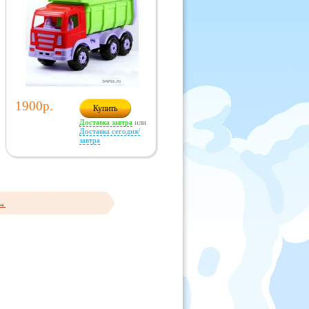
1900р.
Купить
Доставка завтра
или
Доставка сегодня/
завтра
 →