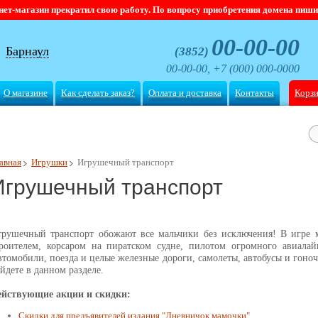
магазин прекратил свою работу. По вопросу приобретения домена пишите
00-00-00
Барнаул
(3852)
00-00-00, +7 (000) 000-0000
О магазине
Как сделать заказ?
Оплата и доставка
Контакты
Корз
авная
Игрушки
Игрушечный транспорт
Игрушечный транспорт
грушечный транспорт обожают все мальчики без исключения! В игре 
троителем, корсаром на пиратском судне, пилотом огромного авиал
томобили, поезда и целые железные дороги, самолеты, автобусы и гоноч
йдете в данном разделе.
ействующие акции и скидки:
Скидки для предъявителей издания "Дневничок мамочки"