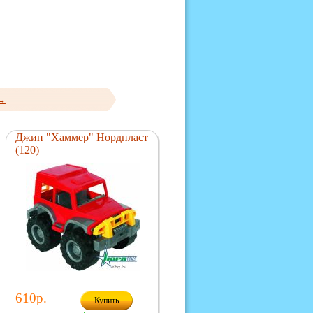
 →
Джип "Хаммер" Нордпласт
(120)
610р.
Купить