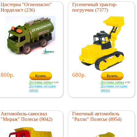
Цистерна "Огнеопасно"
Гусеничный трактор-
Нордпласт (236)
погрузчик (7377)
800р.
680р.
Купить
Купить
Доставка завтра
или
Доставка завтра
или
Доставка сегодня/
Доставка сегодня/
завтра
завтра
Автомобиль-самосвал
Гоночный автомобиль
"Мираж" Полесье (9042)
"Ралли" Полесье (8954)