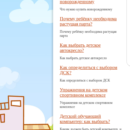
новорожденному
Что нужно купить новорожденному
Почему ребёнку необходима
растущая парта?
Почему ребёнку необходима растущая
парта
Как выбрать детское
автокресло?
Как выбрать детское автокресло
Как определиться с выбором
ДСК?
Как определиться с выбором ДСК
Упражнения на детском
спортивном комплексе
Упражнения на детском спортивном
комплексе
Детский обучающий
компьютер: как выбрать?
Каким должен быть детский компьютер, и