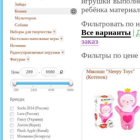
игрушки выполне
Зайцы
ребёнка материал
Кошки
Мультгерои
Фильтровать по н
Собаки
Все варианты
|
Д
Наборы для творчества
+
Настольно-напольные игры
+
заказ
Ночники
Радиоуправляемые игрушки
+
Фильтры по цене 
Фигурки
+
Мякиши "Sleepy Toys"
Ք
Цена
-
(Котенок)
289
2420
4340
6680
Бренды:
Sochi 2014 (Россия)
Lava (Россия)
Fancy (Украина)
Aurora (Корея)
Plush Apple (Китай)
Мальвина (Беларусь)