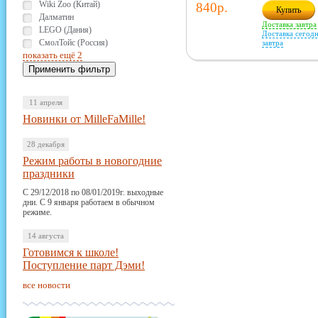
Wiki Zoo (Китай)
840р.
Купить
Далматин
Доставка завтра
LEGO (Дания)
Доставка сегодн
СмолТойс (Россия)
завтра
показать ещё 2
11 апреля
Новинки от MilleFaMille!
28 декабря
Режим работы в новогодние
праздники
С 29/12/2018 по 08/01/2019г. выходные
дни. С 9 января работаем в обычном
режиме.
14 августа
Готовимся к школе!
Поступление парт Дэми!
все новости