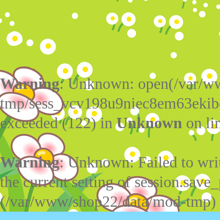
Warning
: Unknown: open(/var/w
tmp/sess_vcv198u9niec8em63ekib
exceeded (122) in
Unknown
on li
Warning
: Unknown: Failed to write
the current setting of session.save_
(/var/www/shop22/data/mod-tmp)