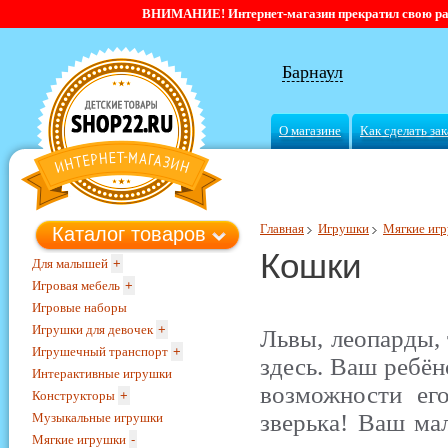
ВНИМАНИЕ! Интернет-магазин прекратил свою работ
Барнаул
О магазине
Как сделать зак
Главная
Игрушки
Мягкие иг
Каталог товаров
Кошки
Для малышей
+
Игровая мебель
+
Игровые наборы
Игрушки для девочек
+
Львы, леопарды, 
Игрушечный транспорт
+
здесь. Ваш ребён
Интерактивные игрушки
возможности ег
Конструкторы
+
зверька! Ваш м
Музыкальные игрушки
Мягкие игрушки
-