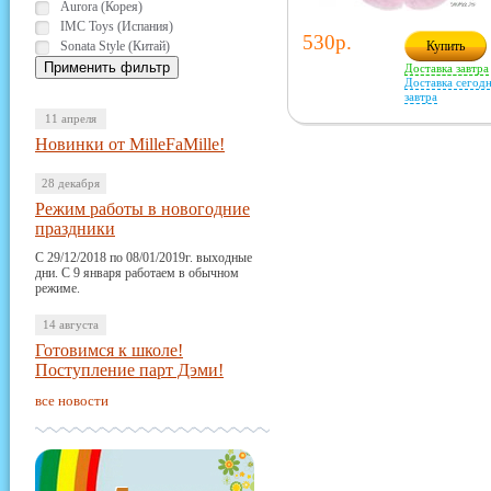
Aurora (Корея)
IMC Toys (Испания)
530р.
Sonata Style (Китай)
Купить
Доставка завтра
Доставка сегодн
завтра
11 апреля
Новинки от MilleFaMille!
28 декабря
Режим работы в новогодние
праздники
С 29/12/2018 по 08/01/2019г. выходные
дни. С 9 января работаем в обычном
режиме.
14 августа
Готовимся к школе!
Поступление парт Дэми!
все новости