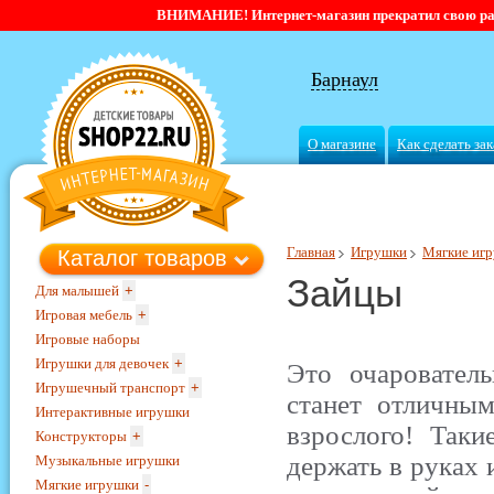
ВНИМАНИЕ! Интернет-магазин прекратил свою работ
Барнаул
О магазине
Как сделать зак
Главная
Игрушки
Мягкие иг
Каталог товаров
Зайцы
Для малышей
+
Игровая мебель
+
Игровые наборы
Игрушки для девочек
+
Это очаровател
Игрушечный транспорт
+
станет отличны
Интерактивные игрушки
взрослого! Таки
Конструкторы
+
держать в руках 
Музыкальные игрушки
Мягкие игрушки
-