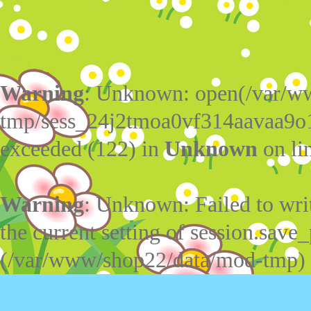
Warning
: Unknown: open(/var/w
tmp/sess_24j2tmoa0vf314aavaa9o
exceeded (122) in
Unknown
on li
Warning
: Unknown: Failed to write
the current setting of session.save_
(/var/www/shop22/data/mod-tmp)