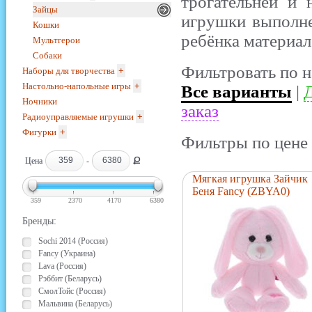
трогательней и
Зайцы
игрушки выполне
Кошки
ребёнка материал
Мультгерои
Собаки
Фильтровать по н
Наборы для творчества
+
Настольно-напольные игры
+
Все варианты
|
Д
Ночники
заказ
Радиоуправляемые игрушки
+
Фигурки
+
Фильтры по цене 
Ք
Цена
-
Мягкая игрушка Зайчик
Беня Fancy (ZBYA0)
359
2370
4170
6380
Бренды:
Sochi 2014 (Россия)
Fancy (Украина)
Lava (Россия)
Рэббит (Беларусь)
СмолТойс (Россия)
Мальвина (Беларусь)