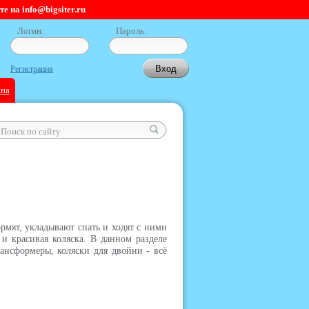
 на info@bigsiter.ru
Логин:
Пароль:
Регистрация
ина
рмят, укладывают спать и ходят с ними
 и красивая коляска. В данном разделе
рансформеры, коляски для двойни - всё