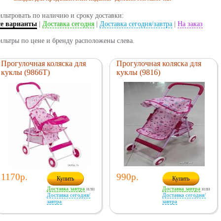
льтровать по наличию и сроку доставки:
се варианты
|
Доставка сегодня
|
Доставка сегодня/завтра
|
На заказ
льтры по цене и бренду расположены слева.
Прогулочная коляска для
Прогулочная коляска для
куклы (9866T)
куклы (9816)
1170р.
990р.
Купить
Купить
Доставка завтра
или
Доставка завтра
или
Доставка сегодня/
Доставка сегодня/
завтра
завтра