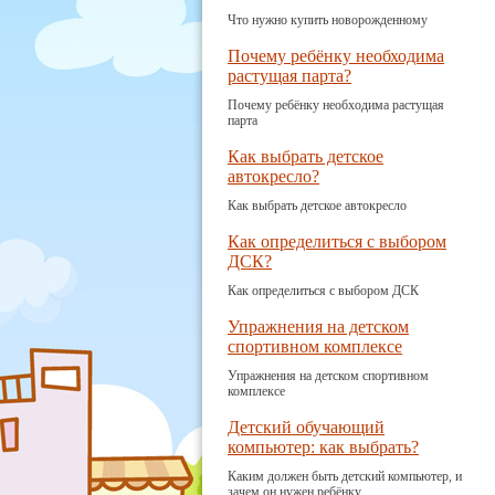
Что нужно купить новорожденному
Почему ребёнку необходима
растущая парта?
Почему ребёнку необходима растущая
парта
Как выбрать детское
автокресло?
Как выбрать детское автокресло
Как определиться с выбором
ДСК?
Как определиться с выбором ДСК
Упражнения на детском
спортивном комплексе
Упражнения на детском спортивном
комплексе
Детский обучающий
компьютер: как выбрать?
Каким должен быть детский компьютер, и
зачем он нужен ребёнку