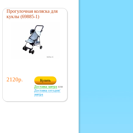
Прогулочная коляска для
куклы (69885-1)
2120р.
Купить
Доставка завтра
или
Доставка сегодня/
завтра