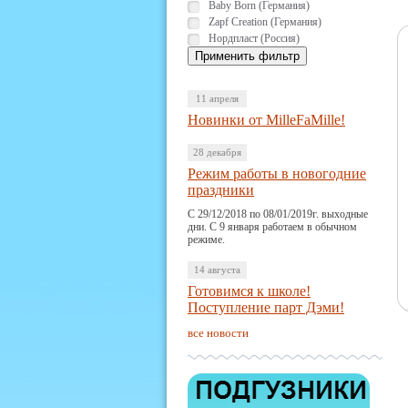
Baby Born (Германия)
Zapf Creation (Германия)
Нордпласт (Россия)
11 апреля
Новинки от MilleFaMille!
28 декабря
Режим работы в новогодние
праздники
С 29/12/2018 по 08/01/2019г. выходные
дни. С 9 января работаем в обычном
режиме.
14 августа
Готовимся к школе!
Поступление парт Дэми!
все новости