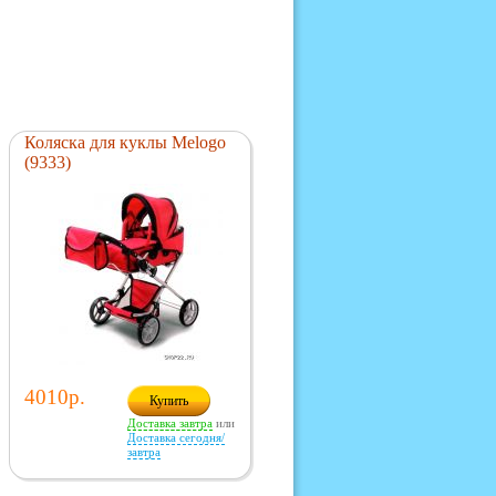
Коляска для куклы Melogo
(9333)
4010р.
Купить
Доставка завтра
или
Доставка сегодня/
завтра