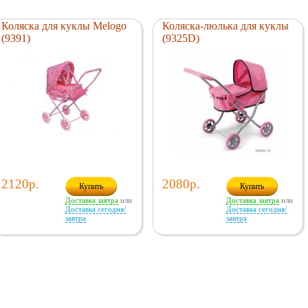
Коляска для куклы Melogo
Коляска-люлька для куклы
(9391)
(9325D)
2120р.
2080р.
Купить
Купить
Доставка завтра
или
Доставка завтра
или
Доставка сегодня/
Доставка сегодня/
завтра
завтра