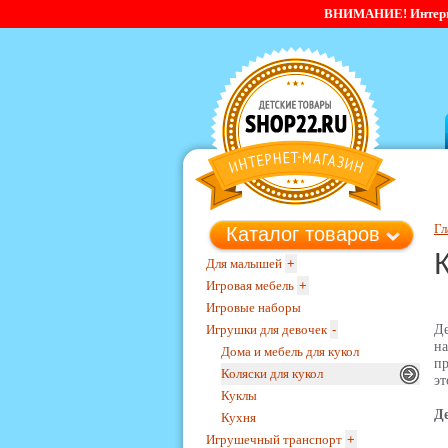
ВНИМАНИЕ! Интернет-
Гл
Каталог товаров
Для малышей
+
Игровая мебель
+
Игровые наборы
Игрушки для девочек
-
Де
на
Дома и мебель для кукол
пр
Коляски для кукол
эт
Куклы
Д
Кухня
Игрушечный транспорт
+