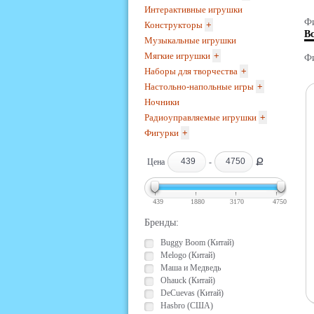
Интерактивные игрушки
Фи
Конструкторы
+
В
Музыкальные игрушки
Мягкие игрушки
+
Фи
Наборы для творчества
+
Настольно-напольные игры
+
Ночники
Радиоуправляемые игрушки
+
Фигурки
+
Ք
Цена
-
439
1880
3170
4750
Бренды:
Buggy Boom (Китай)
Melogo (Китай)
Маша и Медведь
Ohauck (Китай)
DeCuevas (Китай)
Hasbro (США)