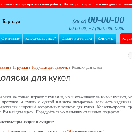
магазин прекратил свою работу. По вопросу приобретения домена пишите
00-00-00
Барнаул
(3852)
00-00-00, +7 (000) 000-0000
О магазине
Как сделать заказ?
Оплата и доставка
Контакты
Корз
авная
Игрушки
Игрушки для девочек
Коляски для кукол
Коляски для кукол
вочки не только играют с куклами, но и ухаживают за ними: купают, ко
 прогулку. А гулять с куклой намного интереснее, если есть надежная
едставлен широкий ассортимент колясок для кукол. Коляски–трости, т
о Вы найдете здесь. Порадуйте свою малышку отличным подарком!
ействующие акции и скидки:
Скидки для предъявителей издания "Дневничок мамочки"