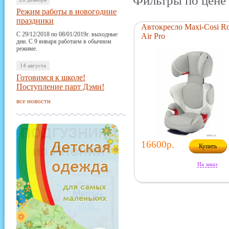
Фильтры по цене 
Режим работы в новогодние
праздники
Автокресло Maxi-Cosi R
С 29/12/2018 по 08/01/2019г. выходные
Air Pro
дни. С 9 января работаем в обычном
режиме.
14 августа
Готовимся к школе!
Поступление парт Дэми!
все новости
16600р.
Купить
На заказ