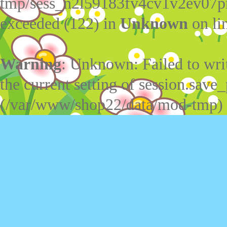
tmp/sess_n2l59183fv4cv1v2ev07p
exceeded (122) in
Unknown
on li
Warning
: Unknown: Failed to write
the current setting of session.save_
(/var/www/shop22/data/mod-tmp)