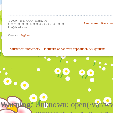
© 2009—2021 ООО «Шоп22.Ру»
О магазине
Как сдел
(3852) 00-00-00, +7 000 000-00-00, 00-00-00
info@bigsiter.ru
Сделано в
BigSiter
Конфиденциальность
Политика обработки персональных данных
Warning
: Unknown: open(/var/w