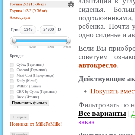
адаптации к уг
Группа 2/3 (15-36 кг)
сиденья. Боль
Группа 1/2/3 (9-36 кг)
подголовниками, 
Аксессуары
ребенка. Почти 
Ք
Цена
-
одно сиденье и а
Если Вы приобрет
1349
9200
16260
24900
советуем ознак
Бренды:
автокресло
.
Cybex (Германия)
Concord (Германия)
Maxi-Cosi (Нидерланды)
Действующие ак
Emily (Китай)
Welldon (Китай)
Покупать вмес
CBX by Cybex (Германия)
Brevi (Италия)
Фильтровать по н
Все варианты
|
Д
11 апреля
заказ
Новинки от MilleFaMille!
28 декабря