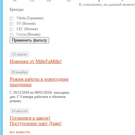
49
210
350
520
К сожалению, на данный момент 
Бренды:
Vileda (Германия)
ST (Япония)
LEC (Япония)
Crecia (Япония)
11 апреля
Новинки от MilleFaMille!
28 декабря
Режим работы в новогодние
праздники
С 29/12/2018 по 08/01/2019г. выходные
дни. С 9 января работаем в обычном
режиме.
14 августа
Готовимся к школе!
Поступление парт Дэми!
все новости