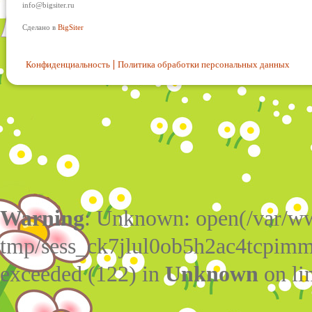
info@bigsiter.ru
Сделано в
BigSiter
Конфиденциальность
Политика обработки персональных данных
Warning
: Unknown: open(/var/w
tmp/sess_ck7jlul0ob5h2ac4tcpimm
exceeded (122) in
Unknown
on li