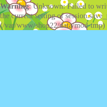
Warning
: Unknown: Failed to write
the current setting of session.save_
(/var/www/shop22/data/mod-tmp)