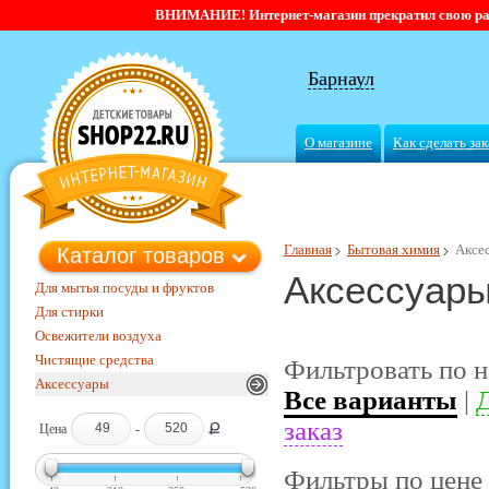
ВНИМАНИЕ! Интернет-магазин прекратил свою работ
Барнаул
О магазине
Как сделать зак
Главная
Бытовая химия
Аксе
Каталог товаров
Аксессуары
Для мытья посуды и фруктов
Для стирки
Освежители воздуха
Чистящие средства
Фильтровать по н
Аксессуары
Все варианты
|
Д
заказ
Ք
Цена
-
Фильтры по цене 