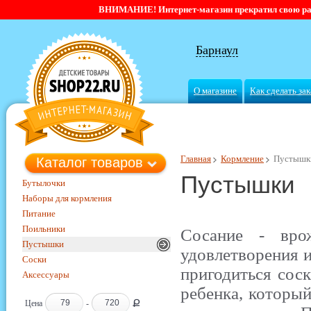
ВНИМАНИЕ! Интернет-магазин прекратил свою работ
Барнаул
О магазине
Как сделать зак
Главная
Кормление
Пустышк
Каталог товаров
Пустышки
Бутылочки
Наборы для кормления
Питание
Поильники
Сосание - вро
Пустышки
удовлетворения 
Соски
пригодиться сос
Аксессуары
ребенка, который
Ք
Цена
-