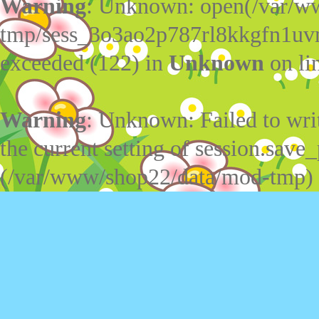
Warning
: Unknown: open(/var/w
tmp/sess_3o3ao2p787rl8kkgfn1uv
exceeded (122) in
Unknown
on li
Warning
: Unknown: Failed to write
the current setting of session.save_
(/var/www/shop22/data/mod-tmp)