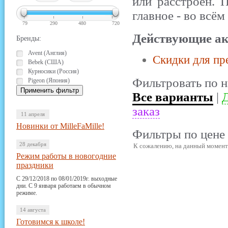
или расстроен.
главное - во всём
79
290
480
720
Действующие ак
Бренды:
Avent (Англия)
Скидки для пр
Bebek (США)
Курносики (Россия)
Фильтровать по н
Pigeon (Япония)
Все варианты
|
Д
заказ
11 апреля
Новинки от MilleFaMille!
Фильтры по цене 
28 декабря
К сожалению, на данный момент 
Режим работы в новогодние
праздники
С 29/12/2018 по 08/01/2019г. выходные
дни. С 9 января работаем в обычном
режиме.
14 августа
Готовимся к школе!