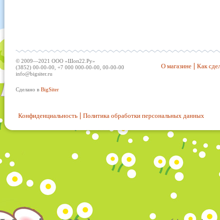
© 2009—2021 ООО «Шоп22.Ру»
О магазине
Как сдел
(3852) 00-00-00, +7 000 000-00-00, 00-00-00
info@bigsiter.ru
Сделано в
BigSiter
Конфиденциальность
Политика обработки персональных данных