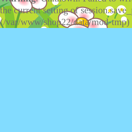
the current setting of session.save_
(/var/www/shop22/data/mod-tmp)