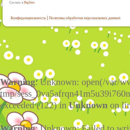
Сделано в
BigSiter
Конфиденциальность
Политика обработки персональных данных
Warning
: Unknown: open(/var/w
tmp/sess_0va5afrqn41m5u39i760n
exceeded (122) in
Unknown
on li
Warning
: Unknown: Failed to write