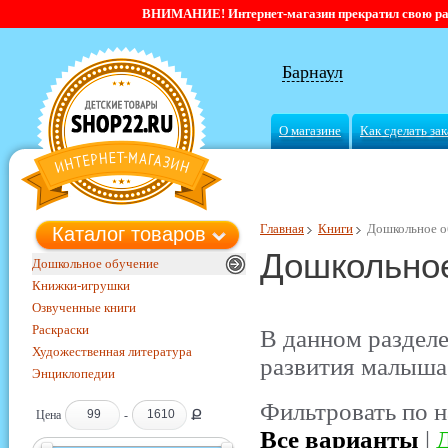
ВНИМАНИЕ! Интернет-магазин прекратил свою работ
Барнаул
О магазине
Как сделать зак
Главная
Книги
Дошкольное о
Каталог товаров
Дошкольно
Дошкольное обучение
Книжки-игрушки
Озвученные книги
Раскраски
В данном раздел
Художественная литература
развития малыша 
Энциклопедии
Фильтровать по н
Ք
Цена
-
Все варианты
|
Д