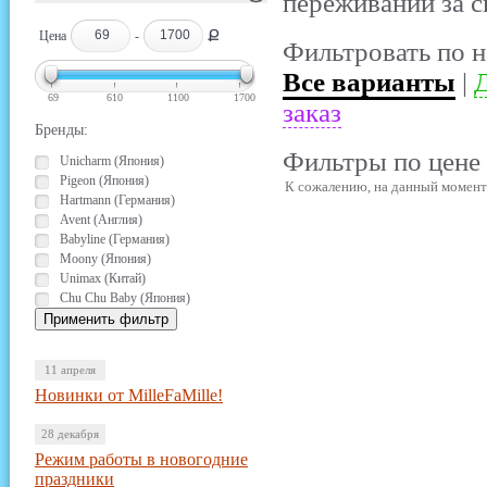
переживаний за с
Ք
Цена
-
Фильтровать по н
Все варианты
|
Д
69
610
1100
1700
заказ
Бренды:
Фильтры по цене 
Unicharm (Япония)
Pigeon (Япония)
К сожалению, на данный момент 
Hartmann (Германия)
Avent (Англия)
Babyline (Германия)
Moony (Япония)
Unimax (Китай)
Chu Chu Baby (Япония)
11 апреля
Новинки от MilleFaMille!
28 декабря
Режим работы в новогодние
праздники