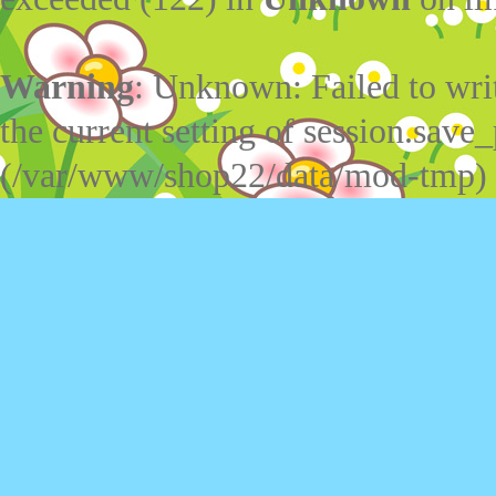
Warning
: Unknown: Failed to write
the current setting of session.save_
(/var/www/shop22/data/mod-tmp)