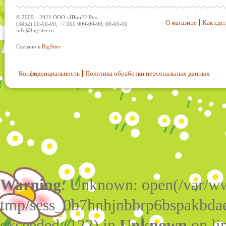
© 2009—2021 ООО «Шоп22.Ру»
О магазине
Как сдел
(3852) 00-00-00, +7 000 000-00-00, 00-00-00
info@bigsiter.ru
Сделано в
BigSiter
Конфиденциальность
Политика обработки персональных данных
Warning
: Unknown: open(/var/w
tmp/sess_0b7hnhjnbbrp6bspakbdae
exceeded (122) in
Unknown
on li