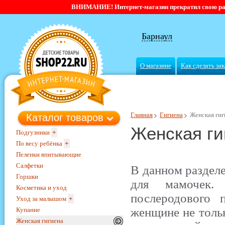
ВНИМАНИЕ! Интернет-магазин прекратил свою работ
Барнаул
О магазине
Как сделать зак
Главная
Гигиена
Женская гиг
Каталог товаров
Женская ги
Подгузники
+
По весу ребёнка
+
Пеленки впитывающие
Салфетки
В данном раздел
Горшки
для мамочек. 
Косметика и уход
послеродового 
Уход за малышом
+
женщине не тольк
Купание
Женская гигиена