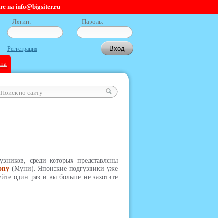
 на info@bigsiter.ru
Логин:
Пароль:
Регистрация
ина
узников, среди которых представлены
ony
(Муни). Японские подгузники уже
уйте один раз и вы больше не захотите