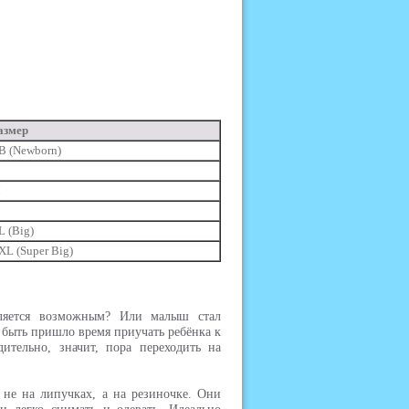
азмер
B (Newborn)
M
L (Big)
XL (Super Big)
вляется возможным? Или малыш стал
 быть пришло время приучать ребёнка к
ительно, значит, пора переходить на
не на липучках, а на резиночке. Они