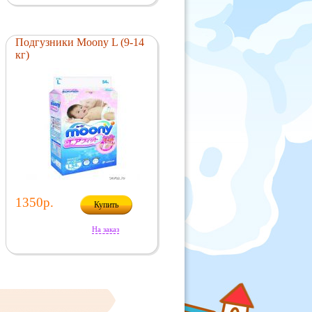
Подгузники Moony L (9-14
кг)
1350р.
Купить
На заказ