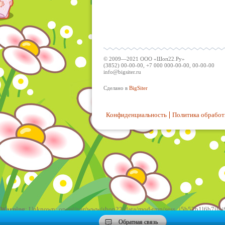
© 2009—2021 ООО «Шоп22.Ру»
(3852) 00-00-00, +7 000 000-00-00, 00-00-00
info@bigsiter.ru
Сделано в
BigSiter
Конфиденциальность
Политика обработ
Warning
: Unknown: open(/var/www/shop22/data/mod-tmp/sess_j5b57b1l6b7jlqi92
Обратная связь