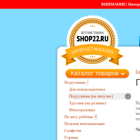
ВНИМАНИЕ! Интернет-
Гл
Каталог товаров
Подгузники
-
Для новорожденных
Подгузники (на липучке)
Трусики (на резинке)
Н
та
Многоразовые
мн
По весу ребёнка
+
по
Пеленки впитывающие
Ч
Салфетки
Горшки