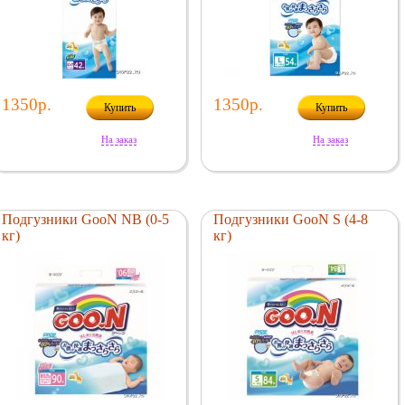
1350р.
1350р.
Купить
Купить
На заказ
На заказ
Подгузники GooN NB (0-5
Подгузники GooN S (4-8
кг)
кг)