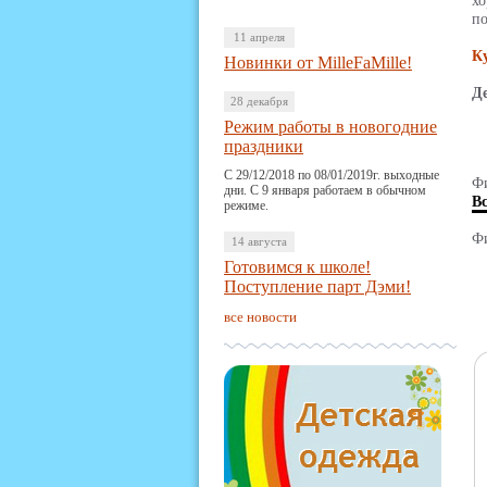
хо
по
11 апреля
К
Новинки от MilleFaMille!
Д
28 декабря
Режим работы в новогодние
праздники
С 29/12/2018 по 08/01/2019г. выходные
Фи
дни. С 9 января работаем в обычном
В
режиме.
Фи
14 августа
Готовимся к школе!
Поступление парт Дэми!
все новости