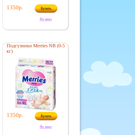
1350р.
Купить
На заказ
Подгузники Merries NB (0-5
кг)
1350р.
Купить
На заказ