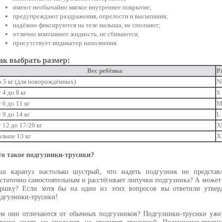
имеют необычайно мягкое внутреннее покрытие;
предупреждают раздражения, опрелости и высыпания;
надёжно фиксируются на теле малыша, не сползают;
отлично впитывают жидкость, не сбиваются;
присутствует индикатор наполнения.
ак выбрать размер:
Вес ребёнка
Р
о 5 кг (для новорождённых)
N
 4 до 8 кг
S
 6 до 11 кг
 9 до 14 кг
L
т 12 до 17/20 кг
X
ольше 13 кг
X
то такое подгузники-трусики?
аш карапуз настолько шустрый, что надеть подгузник не предста
статочно самостоятельным и расстёгивает липучки подгузника? А может
оршку? Если хотя бы на один из этих вопросов вы ответили утверд
дгузники-трусики!
м они отличаются от обычных подгузников? Подгузники-трусики уже 