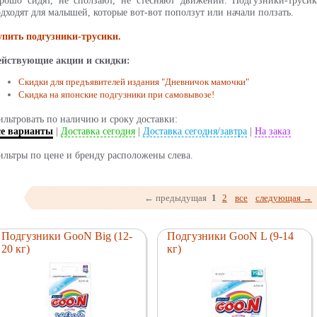
рошо сидят, не сползают, не стесняют движений. Подгузники-трусик
дходят для малышей, которые вот-вот поползут или начали ползать.
упить подгузники-трусики.
ействующие акции и скидки:
Скидки для предъявителей издания "Дневничок мамочки"
Скидка на японские подгузники при самовывозе!
льтровать по наличию и сроку доставки:
се варианты
|
Доставка сегодня
|
Доставка сегодня/завтра
|
На заказ
льтры по цене и бренду расположены слева.
← предыдущая
1
2
все
следующая →
Подгузники GooN Big (12-
Подгузники GooN L (9-14
20 кг)
кг)