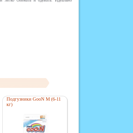
и легко снимать и одевать. Идеально
Подгузники GooN M (6-11
кг)