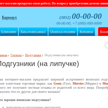
магазин прекратил свою работу. По вопросу приобретения домена пишите
00-00-00
Барнаул
(3852)
00-00-00, +7 (000) 000-0000
О магазине
Как сделать заказ?
Оплата и доставка
Контакты
Корз
авная
Гигиена
Подгузники
Подгузники (на липучке)
Подгузники (на липучке)
аш интернет-магазин предлагает широкий ассортимент японских подг
кие известные торговые марки, как
Goon
(Гун),
Merries
(Меррис) и
Mo
ого лет получают лестные отзывы от родителей со всего мира. Попроб
купать что-то другое для своего малыша!
ем хороши японские подгузники?
выполнены из натуральных материалов;