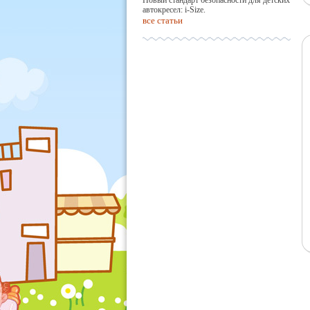
Новый стандарт безопасности для детских
автокресел: i-Size.
все статьи