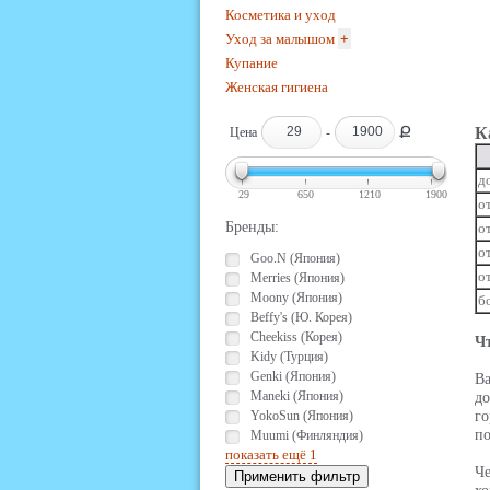
Косметика и уход
Уход за малышом
+
Купание
Женская гигиена
Ք
К
Цена
-
д
29
650
1210
1900
от
Бренды:
от
от
Goo.N (Япония)
о
Merries (Япония)
Moony (Япония)
б
Beffy's (Ю. Корея)
Cheekiss (Корея)
Ч
Kidy (Турция)
Genki (Япония)
В
Maneki (Япония)
до
YokoSun (Япония)
г
по
Muumi (Финляндия)
показать ещё 1
Че