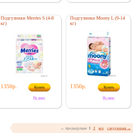
Подгузники Merries S (4-8
Подгузники Moony L (9-14
кг)
кг)
1350р.
1350р.
Купить
Купить
На заказ
На заказ
← предыдущая
1
2
все
следующая →