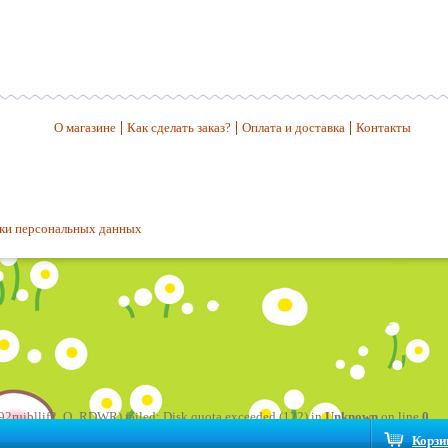
О магазине
Как сделать заказ?
Оплата и доставка
Контакты
ки персональных данных
ruibllif2, O_RDWR) failed: Disk quota exceeded (122) in
Unknown
on line
0
Корзи