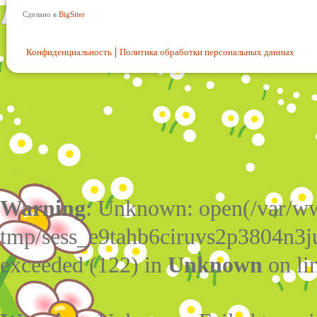
Сделано в
BigSiter
Конфиденциальность
Политика обработки персональных данных
Warning
: Unknown: open(/var/w
tmp/sess_e9tahb6ciruvs2p3804n3j
exceeded (122) in
Unknown
on li