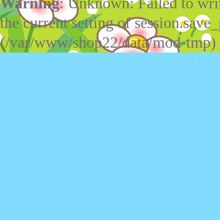
Warning
: Unknown: Failed to write
the current setting of session.save_
(/var/www/shop22/data/mod-tmp)