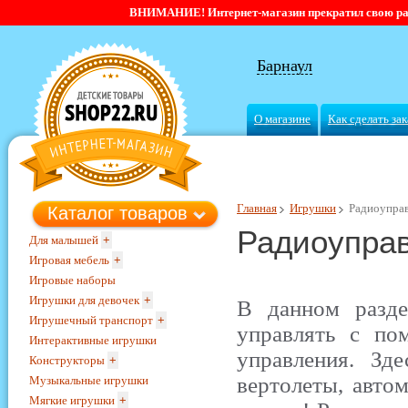
ВНИМАНИЕ! Интернет-магазин прекратил свою работ
Барнаул
О магазине
Как сделать зак
Главная
Игрушки
Радиоупра
Каталог товаров
Радиоупра
Для малышей
+
Игровая мебель
+
Игровые наборы
Игрушки для девочек
+
В данном разде
Игрушечный транспорт
+
управлять с по
Интерактивные игрушки
управления. Зд
Конструкторы
+
вертолеты, автом
Музыкальные игрушки
Мягкие игрушки
+