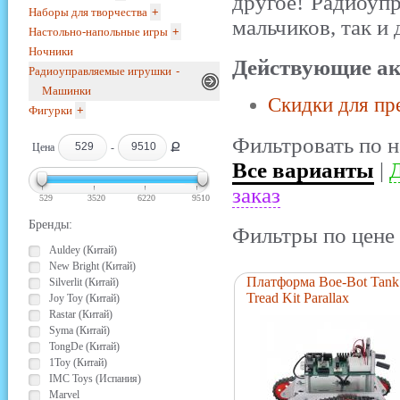
другое! Радиоуп
Наборы для творчества
+
мальчиков, так и 
Настольно-напольные игры
+
Ночники
Действующие ак
Радиоуправляемые игрушки
-
Машинки
Скидки для пр
Фигурки
+
Фильтровать по н
Ք
Цена
-
Все варианты
|
Д
заказ
529
3520
6220
9510
Бренды:
Фильтры по цене 
Auldey (Китай)
New Bright (Китай)
Платформа Boe-Bot Tank
Silverlit (Китай)
Tread Kit Parallax
Joy Toy (Китай)
Rastar (Китай)
Syma (Китай)
TongDe (Китай)
1Toy (Китай)
IMC Toys (Испания)
Marvel