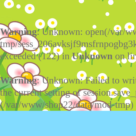
Warning
: Unknown: open(/var/w
tmp/sess_206avksjf9msfrnpogbg3
exceeded (122) in
Unknown
on li
Warning
: Unknown: Failed to write
the current setting of session.save_
(/var/www/shop22/data/mod-tmp)