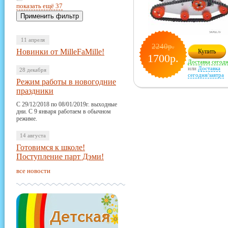
показать ещё 37
11 апреля
2240р.
Новинки от MilleFaMille!
Купить
1700р.
Доставка сегод
или
Доставка
28 декабря
сегодня/завтра
Режим работы в новогодние
праздники
С 29/12/2018 по 08/01/2019г. выходные
дни. С 9 января работаем в обычном
режиме.
14 августа
Готовимся к школе!
Поступление парт Дэми!
все новости