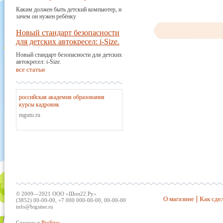
Каким должен быть детский компьютер, и
зачем он нужен ребёнку
Новый стандарт безопасности
для детских автокресел: i-Size.
Новый стандарт безопасности для детских
автокресел: i-Size.
все статьи
российская академия образования
курсы кадровик
mgutu.ru
© 2009—2021 ООО «Шоп22.Ру»
О магазине
Как сдел
(3852) 00-00-00, +7 000 000-00-00, 00-00-00
info@bigsiter.ru
Сделано в
BigSiter