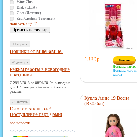
Winx Club
Bratz (США)
Guca (Испания)
Zapf Creation (Германия)
показать ещё 42
11 апреля
Новинки от MilleFaMille!
1380р.
Купить
28 декабря
Доставка завтра
Режим работы в новогодние
Доставка сегодн
праздники
завтра
С 29/12/2018 по 08/01/2019г. выходные
дни. С 9 января работаем в обычном
режиме.
Кукла Анна 19 Весна
14 августа
(В3026/о)
Готовимся к школе!
Поступление парт Дэми!
все новости