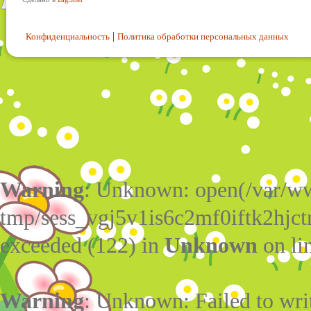
Конфиденциальность
Политика обработки персональных данных
Warning
: Unknown: open(/var/w
tmp/sess_vgj5v1is6c2mf0iftk2hjc
exceeded (122) in
Unknown
on li
Warning
: Unknown: Failed to write