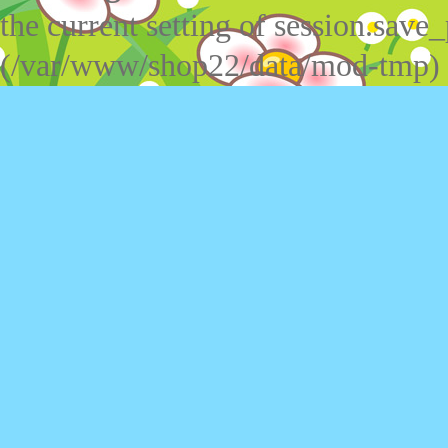
the current setting of session.save_
(/var/www/shop22/data/mod-tmp)