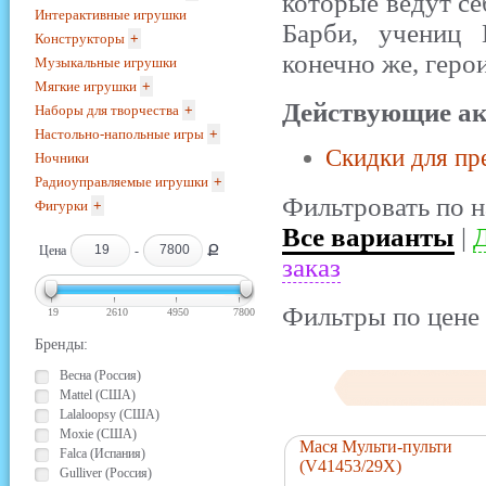
которые ведут се
Интерактивные игрушки
Барби, учениц
Конструкторы
+
конечно же, геро
Музыкальные игрушки
Мягкие игрушки
+
Действующие ак
Наборы для творчества
+
Настольно-напольные игры
+
Скидки для пр
Ночники
Радиоуправляемые игрушки
+
Фильтровать по н
Фигурки
+
Все варианты
|
Д
Ք
Цена
-
заказ
Фильтры по цене 
19
2610
4950
7800
Бренды:
Весна (Россия)
Mattel (США)
Lalaloopsy (США)
Moxie (США)
Мася Мульти-пульти
Falca (Испания)
(V41453/29X)
Gulliver (Россия)