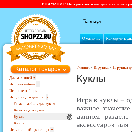
ВНИМАНИЕ! Интернет-магазин прекратил свою работ
Барнаул
О магазине
Как сделать зак
Главная
Игрушки
Игрушки дл
Каталог товаров
Куклы
Для малышей
+
Игровая мебель
+
Игровые наборы
Игрушки для девочек
-
Игра в куклы – о
Дома и мебель для кукол
важное значение 
Коляски для кукол
данном разделе
Куклы
аксессуаров для
Кухня
Игрушечный транспорт
+