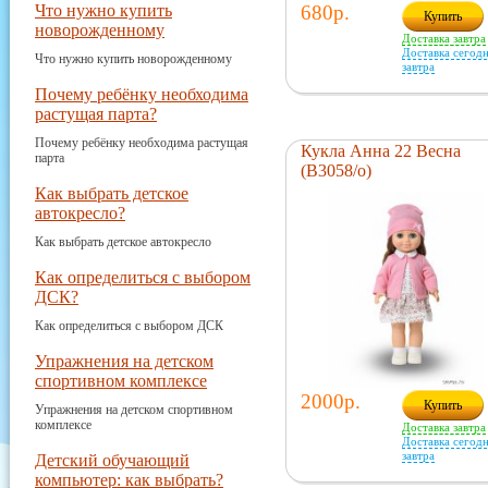
Что нужно купить
680р.
Купить
новорожденному
Доставка завтра
Доставка сегодн
Что нужно купить новорожденному
завтра
Почему ребёнку необходима
растущая парта?
Почему ребёнку необходима растущая
Кукла Анна 22 Весна
парта
(В3058/о)
Как выбрать детское
автокресло?
Как выбрать детское автокресло
Как определиться с выбором
ДСК?
Как определиться с выбором ДСК
Упражнения на детском
спортивном комплексе
2000р.
Купить
Упражнения на детском спортивном
комплексе
Доставка завтра
Доставка сегодн
завтра
Детский обучающий
компьютер: как выбрать?