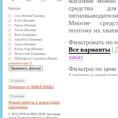
магазине можно
99
1300
2370
3690
средства для 
Бренды:
пятновыводители 
Lion (Япония/Таиланд)
KAO (Япония)
Многие средст
Pigeon (Япония)
поэтому их хвати
Nissan (Япония)
Burti (Германия)
AlmaWin (Германия)
Фильтровать по н
Saraya (Япония)
Все варианты
|
Д
Rocket Soap (Япония)
Meine Liebe (Германия)
заказ
Mukunghwa Corporation (Корея)
показать ещё 11
Фильтры по цене 
К сожалению, на данный момент 
11 апреля
Новинки от MilleFaMille!
28 декабря
Режим работы в новогодние
праздники
С 29/12/2018 по 08/01/2019г. выходные
дни. С 9 января работаем в обычном