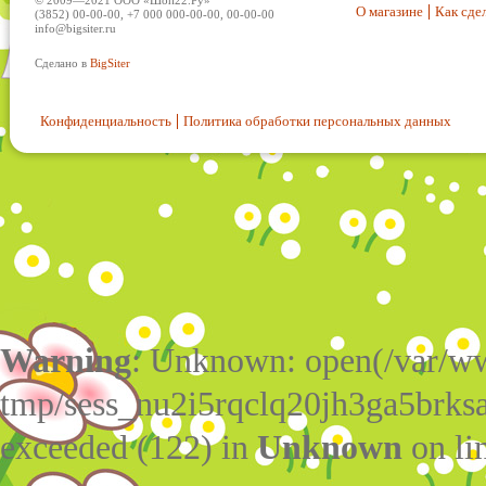
© 2009—2021 ООО «Шоп22.Ру»
О магазине
Как сдел
(3852) 00-00-00, +7 000 000-00-00, 00-00-00
info@bigsiter.ru
Сделано в
BigSiter
Конфиденциальность
Политика обработки персональных данных
Warning
: Unknown: open(/var/w
tmp/sess_nu2i5rqclq20jh3ga5brks
exceeded (122) in
Unknown
on li