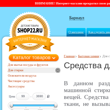
ВНИМАНИЕ! Интернет-магазин прекратил свою работ
Барнаул
О магазине
Как сделать зак
Главная
Бытовая химия
Для 
Каталог товаров
Средства д
Для мытья посуды и фруктов
Для стирки
Освежители воздуха
Чистящие средства
В данном разд
Аксессуары
машинной стирк
вещей. Средств
Ք
Цена
-
ткани, не вызыв