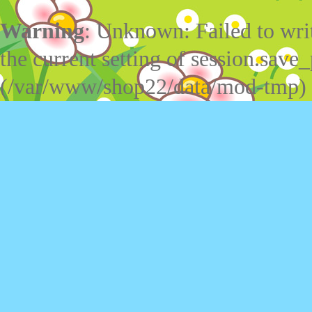
Warning
: Unknown: Failed to write
the current setting of session.save_
(/var/www/shop22/data/mod-tmp)