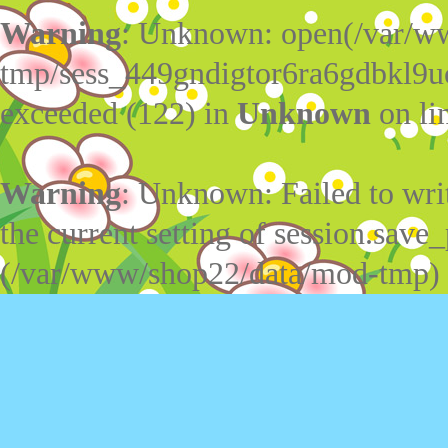
Warning
: Unknown: open(/var/w
tmp/sess_449gndigtor6ra6gdbkl9u
exceeded (122) in
Unknown
on li
Warning
: Unknown: Failed to write
the current setting of session.save_
(/var/www/shop22/data/mod-tmp)