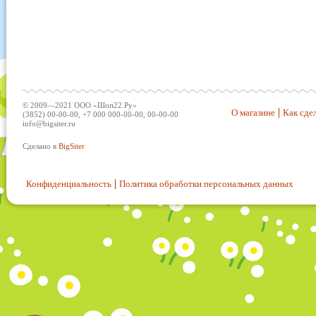
© 2009—2021 ООО «Шоп22.Ру»
О магазине
Как сдел
(3852) 00-00-00, +7 000 000-00-00, 00-00-00
info@bigsiter.ru
Сделано в
BigSiter
Конфиденциальность
Политика обработки персональных данных