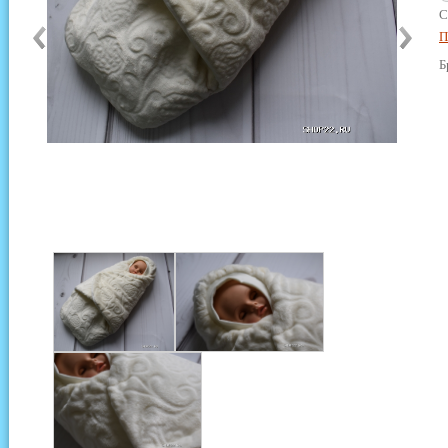
С
П
Б