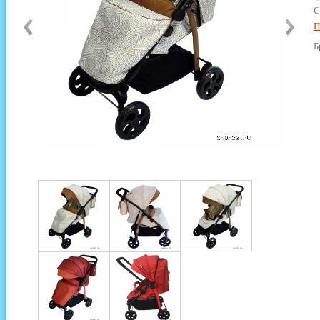
С
П
Б