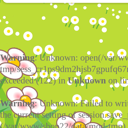
Warning
: Unknown: open(/var/w
tmp/sess_cr1ps9dm2hjsb7gpufq67
exceeded (122) in
Unknown
on li
Warning
: Unknown: Failed to write
the current setting of session.save_
(/var/www/shop22/data/mod-tmp)