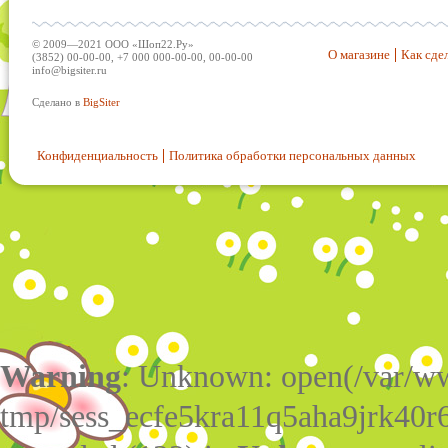
© 2009—2021 ООО «Шоп22.Ру»
О магазине
Как сдел
(3852) 00-00-00, +7 000 000-00-00, 00-00-00
info@bigsiter.ru
Сделано в
BigSiter
Конфиденциальность
Политика обработки персональных данных
Warning
: Unknown: open(/var/w
tmp/sess_ecfe5kra11q5aha9jrk40r