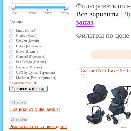
Фильтровать по н
Все варианты
|
До
989
27060
50520
79200
заказ
Бренды:
Emily (Китай)
Фильтры по цене 
Geoby (Китай)
Babyhit (Китай)
Cybex (Германия)
Brevi (Италия)
Concord (Германия)
Peg Perego (Италия)
Baciuzzi (Италия)
Concord Neo Travel Set (3
CBX by Cybex (Германия)
1)
Maclaren (Великобритания)
показать ещё 10
11 апреля
Новинки от MilleFaMille!
28 декабря
Режим работы в новогодние