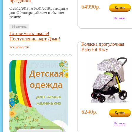
праздники
64990р.
Купить
С 29/12/2018 по 08/01/2019г. выходные
дни. С 9 января работаем в обычном
режиме.
На заказ
14 августа
Готовимся к школе!
Поступление парт Дэми!
Коляска прогулочная
все новости
BabyHit Racy
6240р.
Купить
На заказ