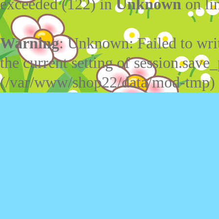
exceeded (122) in
Unknown
on li
Warning
: Unknown: Failed to write
the current setting of session.save_
(/var/www/shop22/data/mod-tmp)