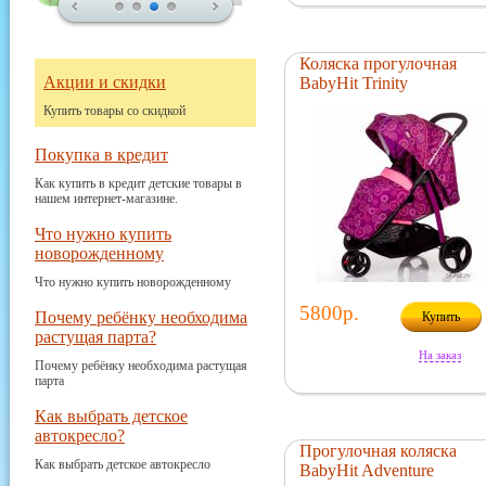
Коляска прогулочная
Акции и скидки
BabyHit Trinity
Купить товары со скидкой
Покупка в кредит
Как купить в кредит детские товары в
нашем интернет-магазине.
Что нужно купить
новорожденному
Что нужно купить новорожденному
5800р.
Почему ребёнку необходима
Купить
растущая парта?
На заказ
Почему ребёнку необходима растущая
парта
Как выбрать детское
автокресло?
Прогулочная коляска
Как выбрать детское автокресло
BabyHit Adventure