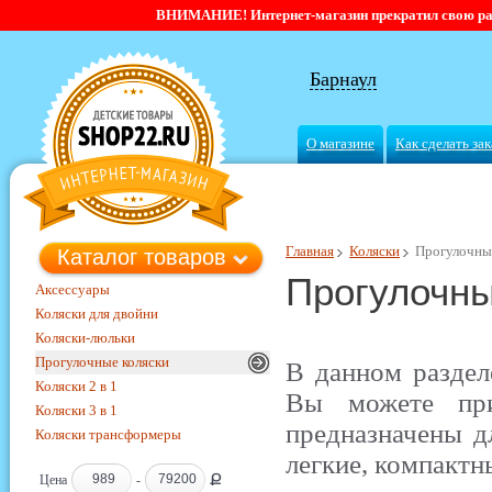
ВНИМАНИЕ! Интернет-магазин прекратил свою работ
Барнаул
О магазине
Как сделать зак
Главная
Коляски
Прогулочны
Каталог товаров
Прогулочны
Аксессуары
Коляски для двойни
Коляски-люльки
Прогулочные коляски
В данном раздел
Коляски 2 в 1
Вы можете при
Коляски 3 в 1
предназначены 
Коляски трансформеры
легкие, компактн
Ք
Цена
-