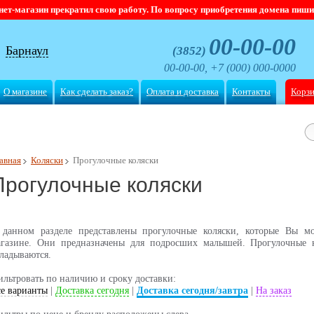
магазин прекратил свою работу. По вопросу приобретения домена пишите
00-00-00
Барнаул
(3852)
00-00-00, +7 (000) 000-0000
О магазине
Как сделать заказ?
Оплата и доставка
Контакты
Корз
авная
Коляски
Прогулочные коляски
Прогулочные коляски
 данном разделе представлены прогулочные коляски, которые Вы м
агазине. Они предназначены для подросших малышей. Прогулочные к
ладываются.
льтровать по наличию и сроку доставки:
е варианты
|
Доставка сегодня
|
Доставка сегодня/завтра
|
На заказ