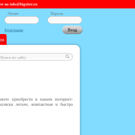
 на info@bigsiter.ru
Логин:
Пароль:
Регистрация
ина
ожете приобрести в нашем интернет-
оляски легкие, компактные и быстро