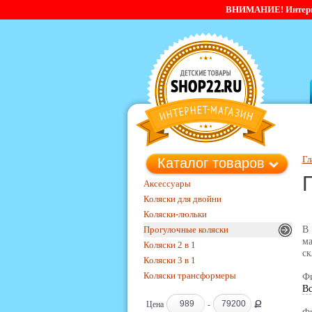
ВНИМАНИЕ! Интернет-
Гл
Каталог товаров
Аксессуары
Коляски для двойни
Коляски-люльки
Прогулочные коляски
В
м
Коляски 2 в 1
ск
Коляски 3 в 1
Коляски трансформеры
Фи
Вс
Ք
Цена
-