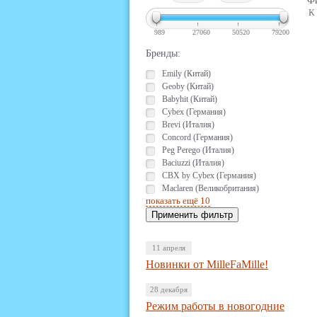
Фи
К
989
27060
50520
79200
Бренды:
Emily (Китай)
Geoby (Китай)
Babyhit (Китай)
Cybex (Германия)
Brevi (Италия)
Concord (Германия)
Peg Perego (Италия)
Baciuzzi (Италия)
CBX by Cybex (Германия)
Maclaren (Великобритания)
показать ещё 10
11 апреля
Новинки от MilleFaMille!
28 декабря
Режим работы в новогодние