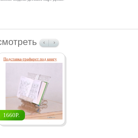
смотреть
Подставка-трафарет под книгу
1660Р.