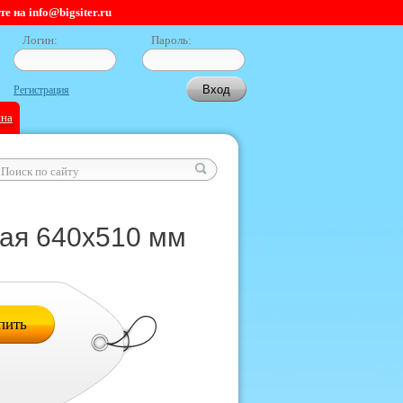
 на info@bigsiter.ru
Логин:
Пароль:
Регистрация
ина
ая 640х510 мм
пить