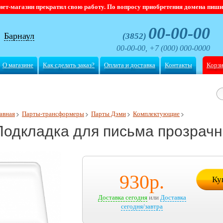
магазин прекратил свою работу. По вопросу приобретения домена пишите
00-00-00
Барнаул
(3852)
00-00-00, +7 (000) 000-0000
О магазине
Как сделать заказ?
Оплата и доставка
Контакты
Корз
авная
Парты-трансформеры
Парты Дэми
Комплектующие
Подкладка для письма прозрачн
930
р.
Ку
Доставка сегодня
или
Доставка
сегодня/завтра