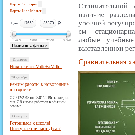
Парты Comf-pro
+
Отличительной 
Парты Kids Master
+
наличие раздел
уровней регулиро
Ք
Цена
-
см - стационарна
любые учебные
17659
23900
29510
36370
выставленной рег
11 апреля
Сравнительная х
Новинки от MilleFaMille!
28 декабря
Режим работы в новогодние
праздники
С 29/12/2018 по 08/01/2019г. выходные
дни. С 9 января работаем в обычном
режиме.
14 августа
Готовимся к школе!
Поступление парт Дэми!