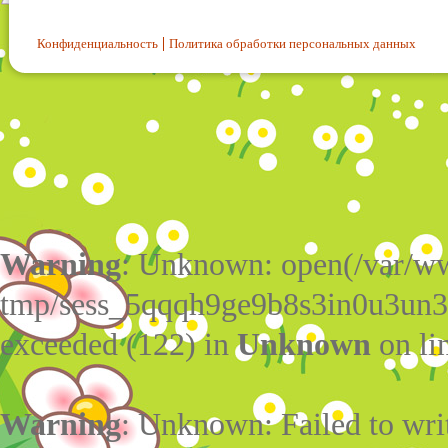
Конфиденциальность
Политика обработки персональных данных
Warning
: Unknown: open(/var/w
tmp/sess_5qqqh9ge9b8s3in0u3un3
exceeded (122) in
Unknown
on li
Warning
: Unknown: Failed to write