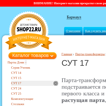
ВНИМАНИЕ! Интернет-магазин прекратил свою работ
Барнаул
О магазине
Как сделать зак
Главная
Парты-трансформеры
Каталог товаров
СУТ 17
Парты Дэми
-
Серия Ученик
СУТ 14
СУТ 15
Парта-трансф
СУТ 17
подстраивается п
СУТ 24
первого класса и
СУТ 25
растущая парта
Комплектующие
Стеллажи