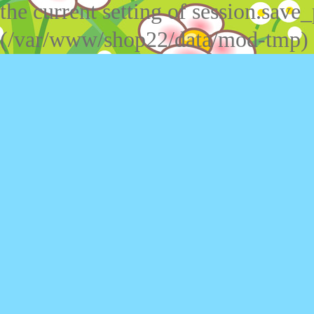
the current setting of session.save_
(/var/www/shop22/data/mod-tmp)