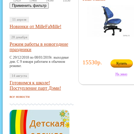
12429
13460
14390
15530
11 апреля
Новинки от MilleFaMille!
28 декабря
Режим работы в новогодние
праздники
С 29/12/2018 по 08/01/2019г. выходные
15530р.
дни. С 9 января работаем в обычном
Купить
режиме.
На заказ
14 августа
Готовимся к школе!
Поступление парт Дэми!
все новости