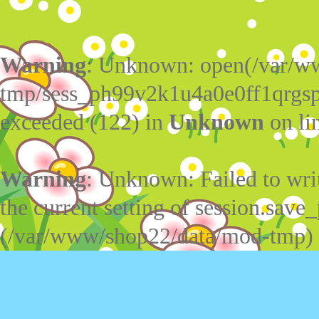
Warning
: Unknown: open(/var/w
tmp/sess_ph99v2k1u4a0e0ff1qrgsp
exceeded (122) in
Unknown
on li
Warning
: Unknown: Failed to write
the current setting of session.save_
(/var/www/shop22/data/mod-tmp)