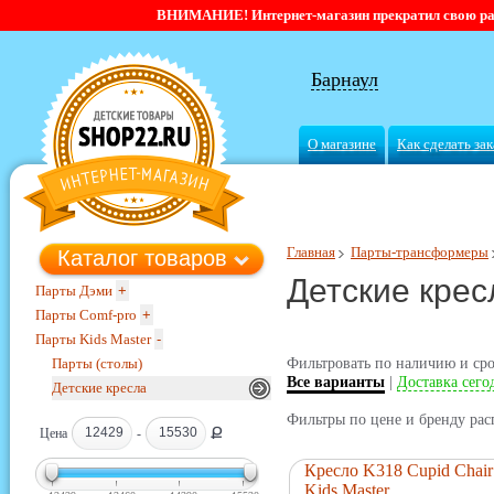
ВНИМАНИЕ! Интернет-магазин прекратил свою работ
Барнаул
О магазине
Как сделать зак
Главная
Парты-трансформеры
Каталог товаров
Детские крес
Парты Дэми
+
Парты Comf-pro
+
Парты Kids Master
-
Парты (столы)
Фильтровать по наличию и сро
Все варианты
|
Доставка сего
Детские кресла
Фильтры по цене и бренду рас
Ք
Цена
-
Кресло K318 Cupid Chair
Kids Master