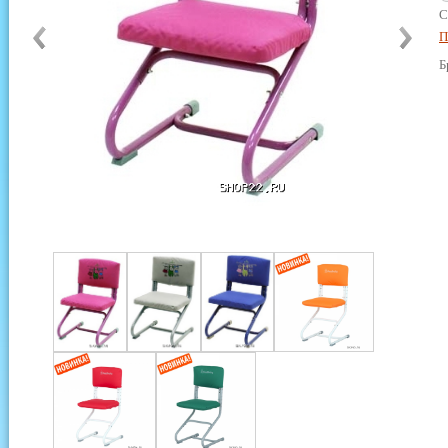
С
П
Б