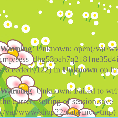
Warning
: Unknown: open(/var/w
tmp/sess_dhg53pah7q2181ne35d4i
exceeded (122) in
Unknown
on li
Warning
: Unknown: Failed to write
the current setting of session.save_
(/var/www/shop22/data/mod-tmp)