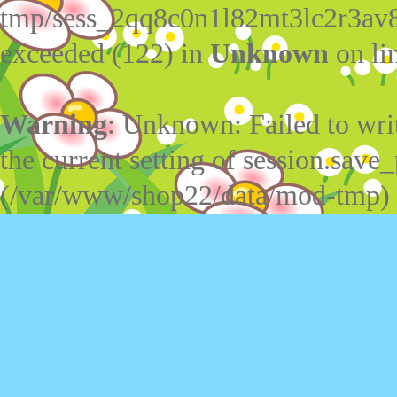
tmp/sess_2qq8c0n1l82mt3lc2r3av
exceeded (122) in
Unknown
on li
Warning
: Unknown: Failed to write
the current setting of session.save_
(/var/www/shop22/data/mod-tmp)