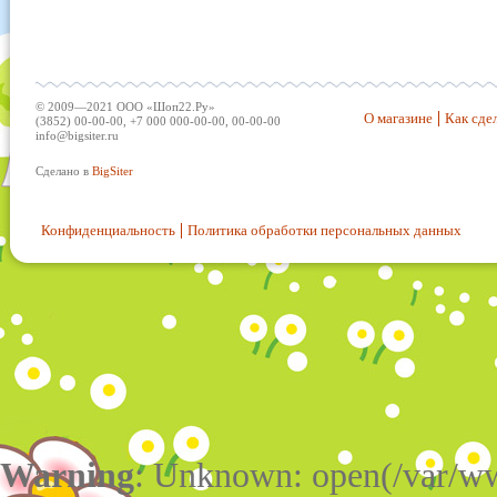
© 2009—2021 ООО «Шоп22.Ру»
О магазине
Как сдел
(3852) 00-00-00, +7 000 000-00-00, 00-00-00
info@bigsiter.ru
Сделано в
BigSiter
Конфиденциальность
Политика обработки персональных данных
Warning
: Unknown: open(/var/w