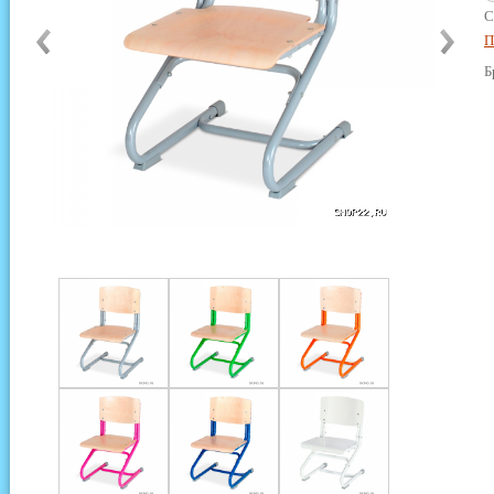
С
П
Б