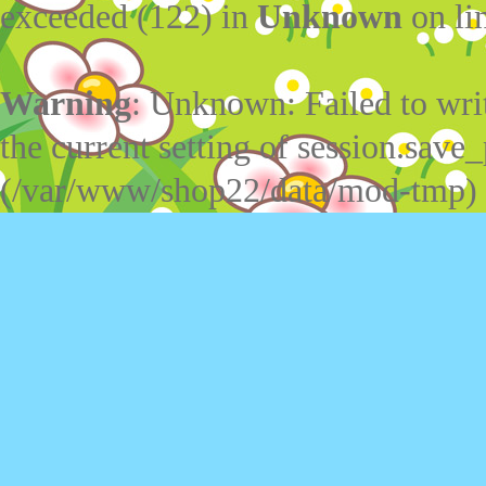
exceeded (122) in
Unknown
on li
Warning
: Unknown: Failed to write
the current setting of session.save_
(/var/www/shop22/data/mod-tmp)