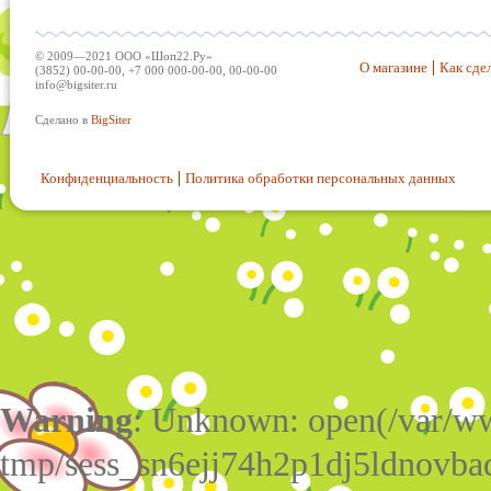
© 2009—2021 ООО «Шоп22.Ру»
О магазине
Как сдел
(3852) 00-00-00, +7 000 000-00-00, 00-00-00
info@bigsiter.ru
Сделано в
BigSiter
Конфиденциальность
Политика обработки персональных данных
Warning
: Unknown: open(/var/w
tmp/sess_sn6ejj74h2p1dj5ldnovba