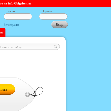
 на info@bigsiter.ru
Логин:
Пароль:
Регистрация
ина
пить