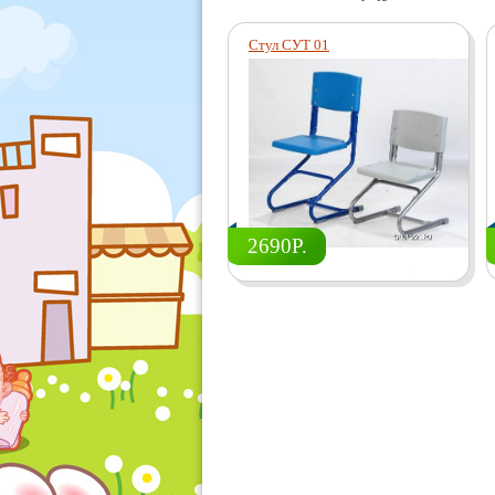
Стул СУТ 01
2690Р.