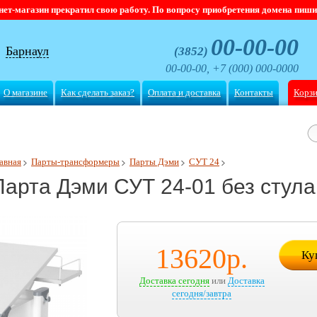
магазин прекратил свою работу. По вопросу приобретения домена пишите
00-00-00
Барнаул
(3852)
00-00-00, +7 (000) 000-0000
О магазине
Как сделать заказ?
Оплата и доставка
Контакты
Корз
авная
Парты-трансформеры
Парты Дэми
СУТ 24
Парта Дэми СУТ 24-01 без стула
13620
р.
Ку
Доставка сегодня
или
Доставка
сегодня/завтра