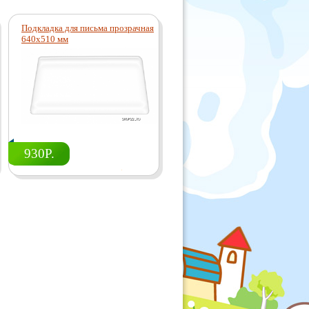
Подкладка для письма прозрачная
Парта СУТ 14-01-Д
640х510 мм
930Р.
14540Р.