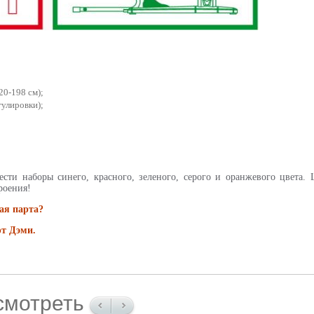
20-198 см);
гулировки);
ти наборы синего, красного, зеленого, серого и оранжевого цвета. 
роения!
ая парта?
рт Дэми.
смотреть