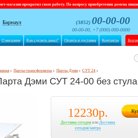
магазин прекратил свою работу. По вопросу приобретения домена пишите
00-00-00
Барнаул
(3852)
00-00-00, +7 (000) 000-0000
О магазине
Как сделать заказ?
Оплата и доставка
Контакты
Корз
авная
Парты-трансформеры
Парты Дэми
СУТ 24
Парта Дэми СУТ 24-00 без стула
12230
р.
Ку
Доставка сегодня
или
Доставка
сегодня/завтра