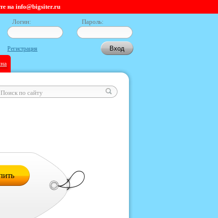
 на info@bigsiter.ru
Логин:
Пароль:
Регистрация
ина
пить