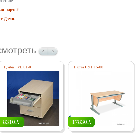
роения!
ая парта?
рт Дэми.
смотреть
Тумба ТУВ.01-01
Парта СУТ 15-00
8310Р.
17830Р.