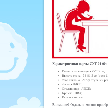
Характеристики парты СУТ 24-00:
Размер столешницы - 75*55 см;
Высота стола - 53-81,5 см (рост 1
Угол наклона - 26° (9 ступеней ре
Фасад - ЛДСП;
Столешница - ЛДСП;
Кромка - ПВХ;
Каркас - металл.
Внимание!
Отдельно можно приобрес