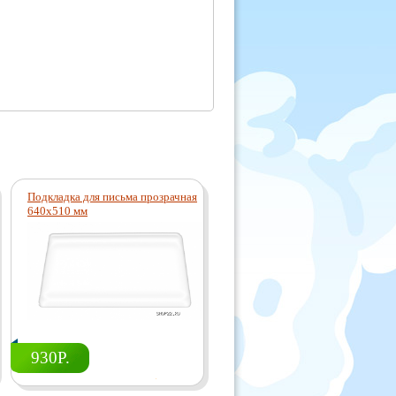
Подкладка для письма прозрачная
Парта СУТ 14-01-Д
640х510 мм
930Р.
14540Р.