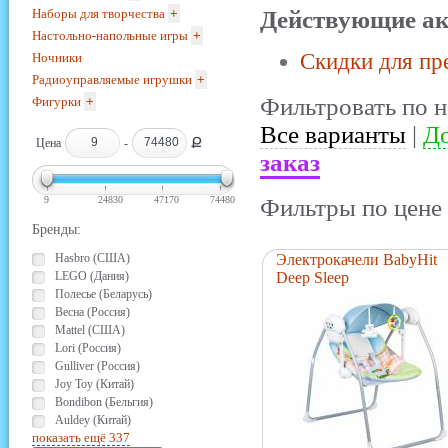
Наборы для творчества
+
Действующие ак
Настольно-напольные игры
+
Скидки для пр
Ночники
Радиоуправляемые игрушки
+
Фильтровать по н
Фигурки
+
Все варианты
|
До
Ք
Цена
-
заказ
9
24830
47170
74480
Фильтры по цене 
Бренды:
Hasbro (США)
Электрокачели BabyHit
LEGO (Дания)
Deep Sleep
Полесье (Беларусь)
Весна (Россия)
Mattel (США)
Lori (Россия)
Gulliver (Россия)
Joy Toy (Китай)
Bondibon (Бельгия)
Auldey (Китай)
показать ещё 337