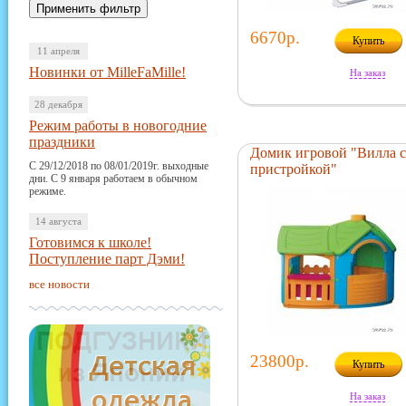
6670р.
Купить
11 апреля
Новинки от MilleFaMille!
На заказ
28 декабря
Режим работы в новогодние
праздники
Домик игровой "Вилла с
С 29/12/2018 по 08/01/2019г. выходные
пристройкой"
дни. С 9 января работаем в обычном
режиме.
14 августа
Готовимся к школе!
Поступление парт Дэми!
все новости
23800р.
Купить
На заказ