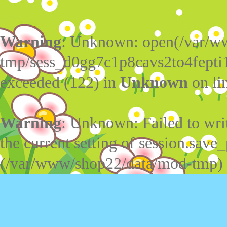
Warning
: Unknown: open(/var/w
tmp/sess_d0gg7c1p8cavs2to4fepti
exceeded (122) in
Unknown
on li
Warning
: Unknown: Failed to write
the current setting of session.save_
(/var/www/shop22/data/mod-tmp)