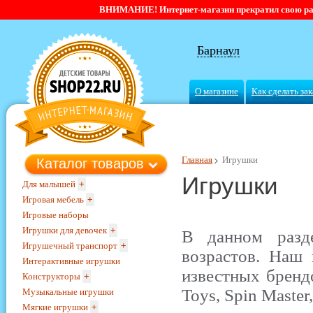
ВНИМАНИЕ! Интернет-магазин прекратил свою работ
Барнаул
О магазине
Как сделать зак
Главная
Игрушки
Каталог товаров
Игрушки
Для малышей
+
Игровая мебель
+
Игровые наборы
Игрушки для девочек
+
В данном разд
Игрушечный транспорт
+
возрастов. Наш 
Интерактивные игрушки
известных брендо
Конструкторы
+
Toys, Spin Master
Музыкальные игрушки
Мягкие игрушки
+