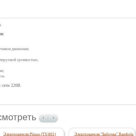
.
и:
тчиком движения;
лируемой громкостью;
ми;
ти.
 сети 220В.
смотреть
Электрокачели Pituso (TY-801)
Электрокачели "Бабочка" Bambola