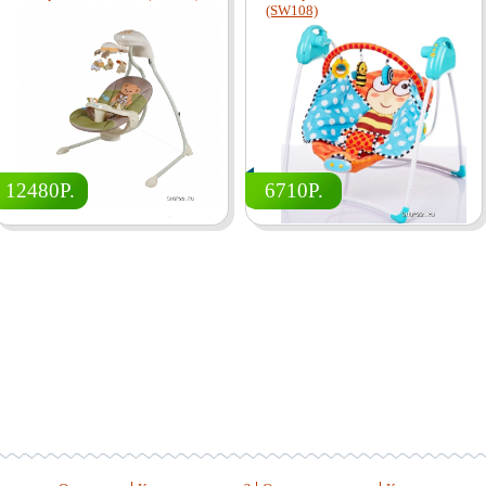
(SW108)
12480Р.
6710Р.