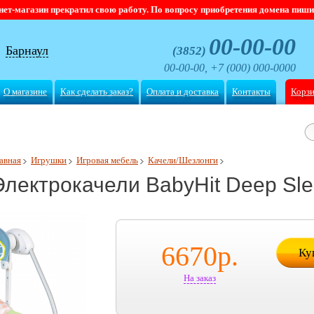
магазин прекратил свою работу. По вопросу приобретения домена пишите
00-00-00
Барнаул
(3852)
00-00-00, +7 (000) 000-0000
О магазине
Как сделать заказ?
Оплата и доставка
Контакты
Корз
авная
Игрушки
Игровая мебель
Качели/Шезлонги
Электрокачели BabyHit Deep Sl
6670
р.
Ку
На заказ