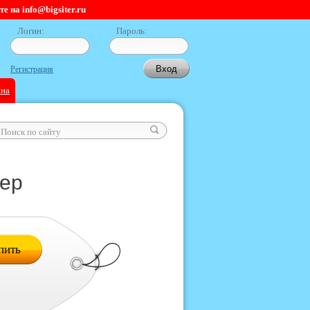
 на info@bigsiter.ru
Логин:
Пароль:
Регистрация
ина
eep
пить