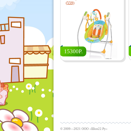
(559)
15300Р.
© 2009—2021 ООО «Шоп22.Ру»