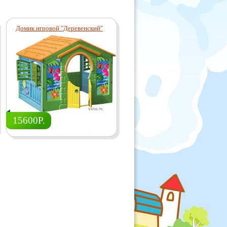
Домик игровой "Деревенский"
Домик игровой "Кухня-
Мастерская"
15600Р.
16860Р.