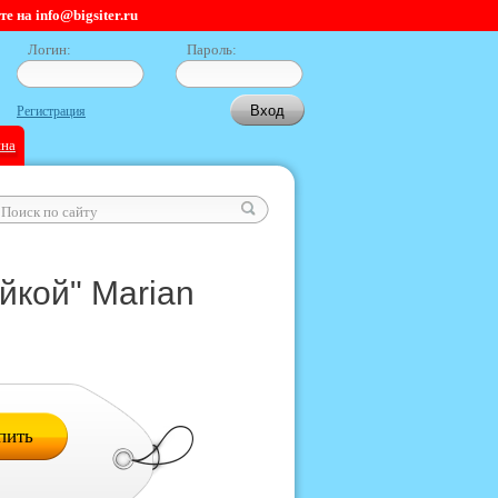
 на info@bigsiter.ru
Логин:
Пароль:
Регистрация
ина
йкой" Marian
пить