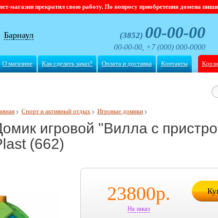
магазин прекратил свою работу. По вопросу приобретения домена пишите
00-00-00
Барнаул
(3852)
00-00-00, +7 (000) 000-0000
О магазине
Как сделать заказ?
Оплата и доставка
Контакты
Корз
авная
Спорт и активный отдых
Игровые домики
Домик игровой "Вилла с пристро
last (662)
23800
р.
Ку
На заказ