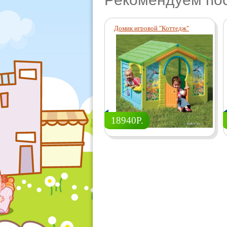
Домик игровой "Коттедж"
18940Р.