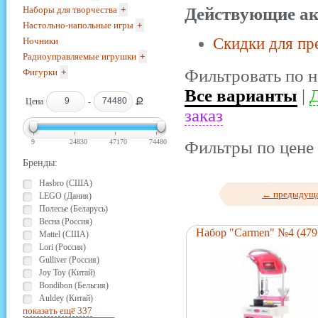
Наборы для творчества
+
Действующие ак
Настольно-напольные игры
+
Скидки для пр
Ночники
Радиоуправляемые игрушки
+
Фильтровать по н
Фигурки
+
Все варианты
|
Д
Ք
Цена
-
заказ
9
24830
47170
74480
Фильтры по цене 
Бренды:
Hasbro (США)
← предыдущ
LEGO (Дания)
Полесье (Беларусь)
Весна (Россия)
Набор "Carmen" №4 (479
Mattel (США)
Lori (Россия)
Gulliver (Россия)
Joy Toy (Китай)
Bondibon (Бельгия)
Auldey (Китай)
показать ещё 337