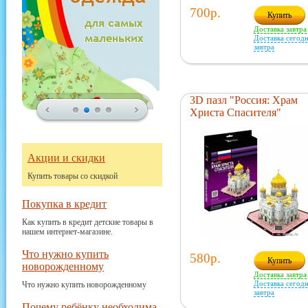
700р.
Купить
Доставка завтра
Доставка сегодн
завтра
3D пазл "Россия: Храм
Христа Спасителя"
Акции и скидки
Купить товары со скидкой
Покупка в кредит
Как купить в кредит детские товары в
нашем интернет-магазине.
Что нужно купить
580р.
Купить
новорожденному
Доставка завтра
Доставка сегодн
Что нужно купить новорожденному
завтра
Почему ребёнку необходима