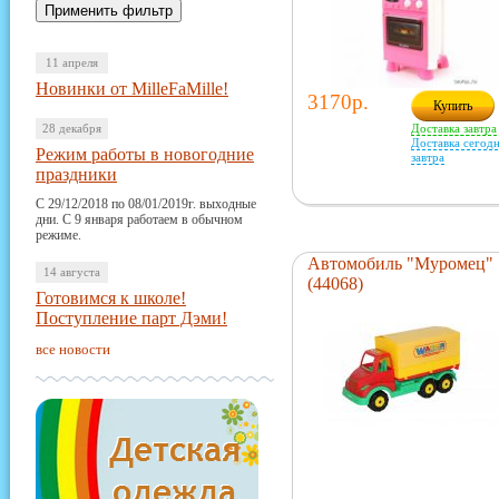
11 апреля
Новинки от MilleFaMille!
3170р.
Купить
28 декабря
Доставка завтра
Доставка сегодн
Режим работы в новогодние
завтра
праздники
С 29/12/2018 по 08/01/2019г. выходные
дни. С 9 января работаем в обычном
режиме.
Автомобиль "Муромец"
14 августа
(44068)
Готовимся к школе!
Поступление парт Дэми!
все новости