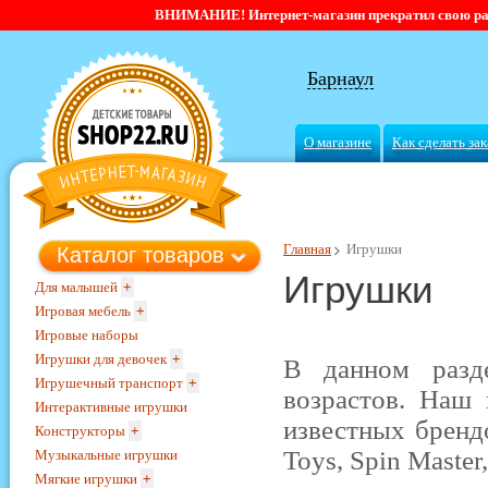
ВНИМАНИЕ! Интернет-магазин прекратил свою работ
Барнаул
О магазине
Как сделать зак
Главная
Игрушки
Каталог товаров
Игрушки
Для малышей
+
Игровая мебель
+
Игровые наборы
Игрушки для девочек
+
В данном разд
Игрушечный транспорт
+
возрастов. Наш 
Интерактивные игрушки
известных брендо
Конструкторы
+
Toys, Spin Master
Музыкальные игрушки
Мягкие игрушки
+