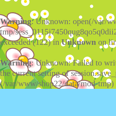
Warning
: Unknown: open(/var/w
tmp/sess_0115j7450qug8qo5q0dii2
exceeded (122) in
Unknown
on li
Warning
: Unknown: Failed to write
the current setting of session.save_
(/var/www/shop22/data/mod-tmp)