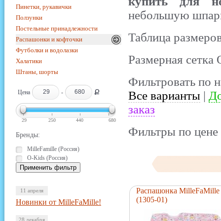
купить для но
Пинетки, рукавички
небольшую шпар
Ползунки
Постельные принадлежности
Таблица размеров
Распашонки и кофточки
Футболки и водолазки
Размерная сетка 
Халатики
Штаны, шорты
Фильтровать по н
Ք
Цена
-
Все варианты
|
До
заказ
29
250
440
680
Фильтры по цене 
Бренды:
MilleFamille (Россия)
O-Kids (Россия)
Распашонка MilleFaMille
11 апреля
(1305-01)
Новинки от MilleFaMille!
28 декабря