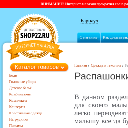
ВНИМАНИЕ! Интернет-магазин прекратил свою работ
Барнаул
О магазине
Как сделать зак
Главная
Одежда и текстиль
Р
Каталог товаров
Распашонки
Боди
Головные уборы
Детское бельё
Комбинезоны
В данном разде
Комплекты
для своего мал
Конверты
легко переодева
Крестильная одежда
малышу всегда б
Нагрудники
Пижамы