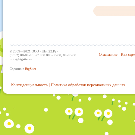
© 2009—2021 ООО «Шоп22.Ру»
О магазине
Как сдел
(3852) 00-00-00, +7 000 000-00-00, 00-00-00
info@bigsiter.ru
Сделано в
BigSiter
Конфиденциальность
Политика обработки персональных данных