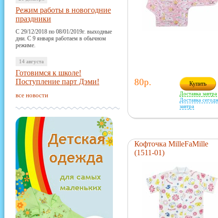
Режим работы в новогодние
праздники
С 29/12/2018 по 08/01/2019г. выходные
дни. С 9 января работаем в обычном
режиме.
14 августа
Готовимся к школе!
80р.
Поступление парт Дэми!
Купить
Доставка завтра
все новости
Доставка сегодн
завтра
Кофточка MilleFaMille
(1511-01)