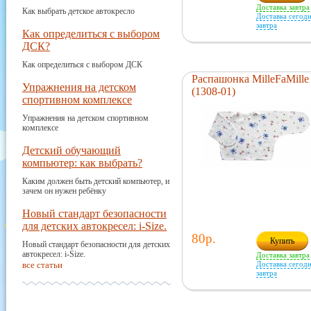
Доставка завтра
Как выбрать детское автокресло
Доставка сегодн
завтра
Как определиться с выбором
ДСК?
Как определиться с выбором ДСК
Распашонка MilleFaMille
Упражнения на детском
(1308-01)
спортивном комплексе
Упражнения на детском спортивном
комплексе
Детский обучающий
компьютер: как выбрать?
Каким должен быть детский компьютер, и
зачем он нужен ребёнку
Новый стандарт безопасности
для детских автокресел: i-Size.
80р.
Купить
Новый стандарт безопасности для детских
автокресел: i-Size.
Доставка завтра
все статьи
Доставка сегодн
завтра