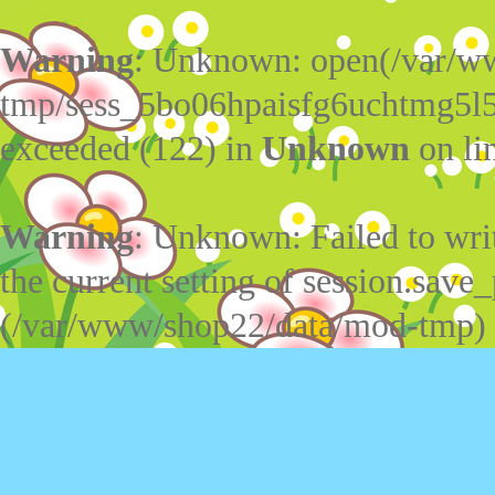
Warning
: Unknown: open(/var/w
tmp/sess_5bo06hpaisfg6uchtmg5l5
exceeded (122) in
Unknown
on li
Warning
: Unknown: Failed to write
the current setting of session.save_
(/var/www/shop22/data/mod-tmp)