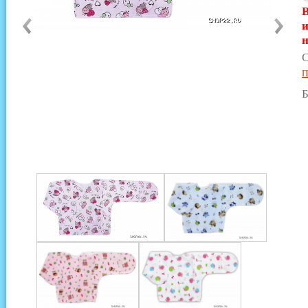
В
и
н
С
П
Б