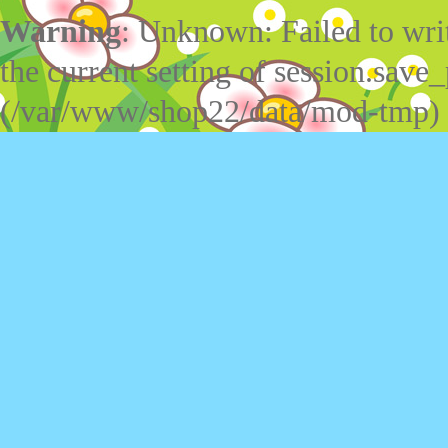
Warning
: Unknown: Failed to write
the current setting of session.save_
(/var/www/shop22/data/mod-tmp)