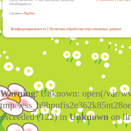
(3852) 00-00-00, +7 000 000-00-00, 00-00-00
info@bigsiter.ru
Сделано в
BigSiter
Конфиденциальность
Политика обработки персональных данных
Warning
: Unknown: open(/var/w
tmp/sess_h9hpufis2e362k85nt28o
exceeded (122) in
Unknown
on li