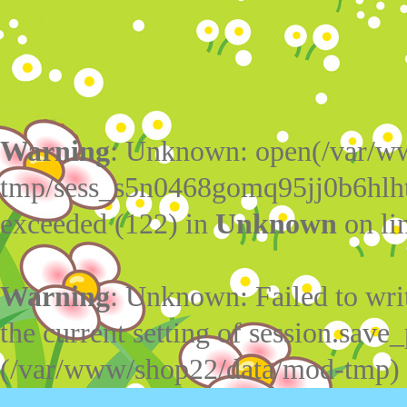
Warning
: Unknown: open(/var/w
tmp/sess_s5n0468gomq95jj0b6hlht
exceeded (122) in
Unknown
on li
Warning
: Unknown: Failed to write
the current setting of session.save_
(/var/www/shop22/data/mod-tmp)