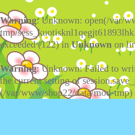
Warning
: Unknown: open(/var/w
tmp/sess_kuotisknl1qegjt61893lhk
exceeded (122) in
Unknown
on li
Warning
: Unknown: Failed to write
the current setting of session.save_
(/var/www/shop22/data/mod-tmp)