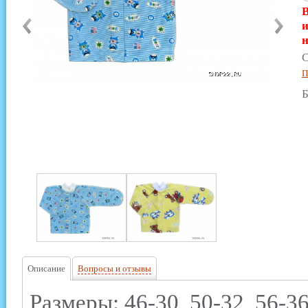
В
и
н
С
П
Б
Описание
Вопросы и отзывы
Размеры: 46-30, 50-32, 56-36