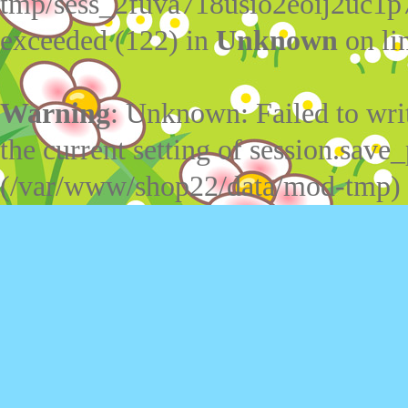
tmp/sess_2fuva718usio2eoij2uc1p
exceeded (122) in
Unknown
on li
Warning
: Unknown: Failed to write
the current setting of session.save_
(/var/www/shop22/data/mod-tmp)