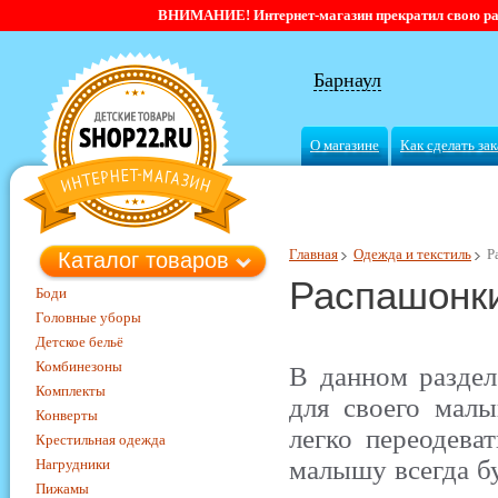
ВНИМАНИЕ! Интернет-магазин прекратил свою работ
Барнаул
О магазине
Как сделать зак
Главная
Одежда и текстиль
Р
Каталог товаров
Распашонки
Боди
Головные уборы
Детское бельё
Комбинезоны
В данном разде
Комплекты
для своего мал
Конверты
легко переодева
Крестильная одежда
малышу всегда б
Нагрудники
Пижамы