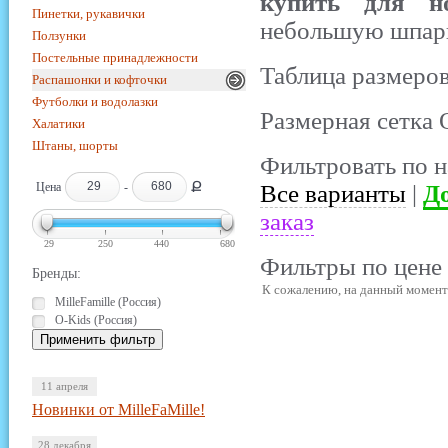
купить для но
Пинетки, рукавички
небольшую шпар
Ползунки
Постельные принадлежности
Таблица размеров
Распашонки и кофточки
Футболки и водолазки
Размерная сетка 
Халатики
Штаны, шорты
Фильтровать по н
Ք
Цена
-
Все варианты
|
До
заказ
29
250
440
680
Фильтры по цене 
Бренды:
К сожалению, на данный момент 
MilleFamille (Россия)
O-Kids (Россия)
11 апреля
Новинки от MilleFaMille!
28 декабря