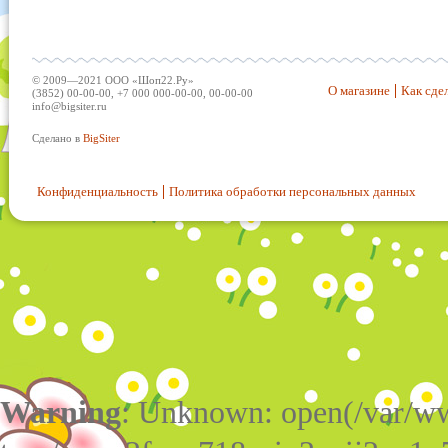
© 2009—2021 ООО «Шоп22.Ру»
О магазине
Как сдел
(3852) 00-00-00, +7 000 000-00-00, 00-00-00
info@bigsiter.ru
Сделано в
BigSiter
Конфиденциальность
Политика обработки персональных данных
Warning
: Unknown: open(/var/w