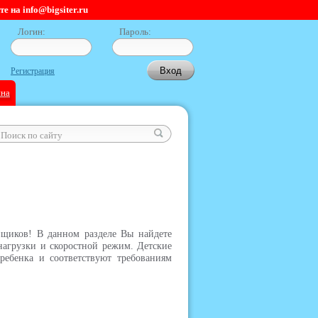
 на info@bigsiter.ru
Логин:
Пароль:
Регистрация
ина
нщиков! В данном разделе Вы найдете
нагрузки и скоростной режим. Детские
ребенка и соответствуют требованиям