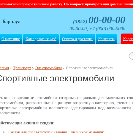
магазин прекратил свою работу. По вопросу приобретения домена пишите
00-00-00
Барнаул
(3852)
00-00-00, +7 (000) 000-0000
О магазине
Как сделать заказ?
Оплата и доставка
Контакты
Корз
авная
Транспорт
Электромобили
Спортивные электромобили
Спортивные электромобили
етские спортивные автомобили созданы специально для маленьких го
ектромобили, рассчитанные на разную возрастную категорию, степень 
портивные электромобили полностью адаптированы под возможности 
зопасности.
ействующие акции и скидки:
Скидки для предъявителей издания "Дневничок мамочки"