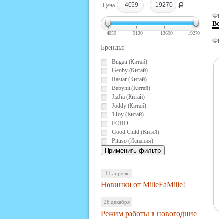
Ք
Цена
-
Фи
В
4059
9130
13690
19270
Фи
Бренды:
Bugati (Китай)
Geoby (Китай)
Rastar (Китай)
Babyhit (Китай)
JiaJia (Китай)
Joddy (Китай)
1Toy (Китай)
FORD
Good Child (Китай)
Pituso (Испания)
11 апреля
Новинки от MilleFaMille!
28 декабря
Режим работы в новогодние