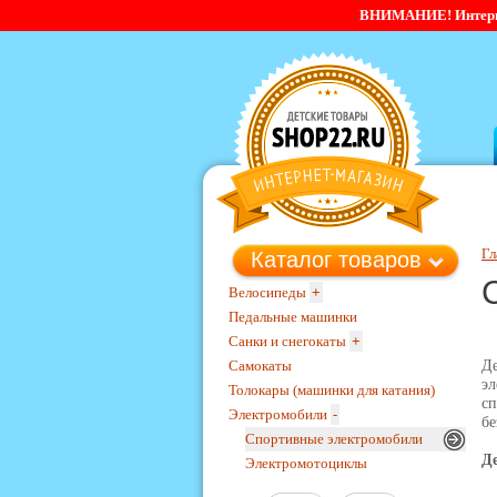
ВНИМАНИЕ! Интернет-
Гл
Каталог товаров
Велосипеды
+
Педальные машинки
Санки и снегокаты
+
Самокаты
Д
эл
Толокары (машинки для катания)
с
Электромобили
-
бе
Спортивные электромобили
Д
Электромотоциклы