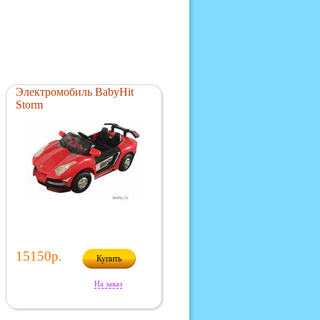
Электромобиль BabyHit
Storm
15150р.
Купить
На заказ