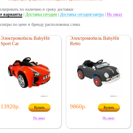
льтровать по наличию и сроку доставки:
се варианты
|
Доставка сегодня
|
Доставка сегодня/завтра
|
На заказ
льтры по цене и бренду расположены слева.
Электромобиль BabyHit
Электромобиль BabyHit
Sport Car
Retro
13920р.
9860р.
Купить
Купить
На заказ
На заказ