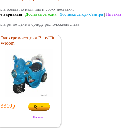
льтровать по наличию и сроку доставки:
се варианты
|
Доставка сегодня
|
Доставка сегодня/завтра
|
На заказ
льтры по цене и бренду расположены слева.
Электромотоцикл BabyHit
Wroom
3310р.
Купить
На заказ