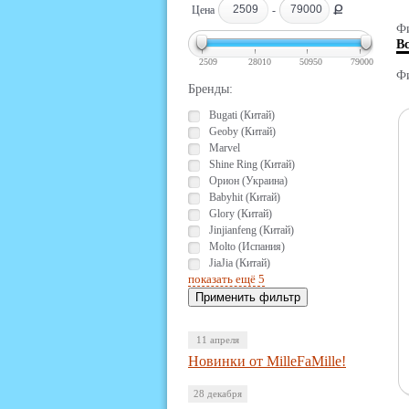
Ք
Цена
-
Фи
В
2509
28010
50950
79000
Фи
Бренды:
Bugati (Китай)
Geoby (Китай)
Marvel
Shine Ring (Китай)
Орион (Украина)
Babyhit (Китай)
Glory (Китай)
Jinjianfeng (Китай)
Molto (Испания)
JiaJia (Китай)
показать ещё 5
11 апреля
Новинки от MilleFaMille!
28 декабря