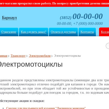
магазин прекратил свою работу. По вопросу приобретения домена пишите
00-00-00
Барнаул
(3852)
00-00-00, +7 (000) 000-0000
О магазине
Как сделать заказ?
Оплата и доставка
Контакты
Корз
авная
Транспорт
Электромобили
Электромотоциклы
Электромотоциклы
данном разделе представлены электромотоциклы (имеющие два или три 
тский электромотоцикл отлично подойдёт для катания в городе. Он на
ектромобилей, но при этом обладает той же устойчивостью и проходим
адроциклы больше подойдут для поездок за городом, т.к. по ходовым ка
ействующие акции и скидки:
Скидки для предъявителей издания "Дневничок мамочки"