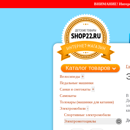
ВНИМАНИЕ! Интернет-
Гл
Каталог товаров
Велосипеды
+
Педальные машинки
Санки и снегокаты
+
Самокаты
В 
Де
Толокары (машинки для катания)
эл
Электромобили
-
кв
Спортивные электромобили
Д
Электромотоциклы