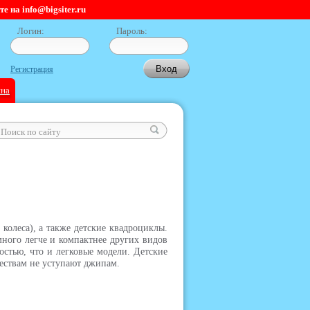
 на info@bigsiter.ru
Логин:
Пароль:
Регистрация
ина
колеса), а также детские квадроциклы.
много легче и компактнее других видов
остью, что и легковые модели. Детские
чествам не уступают джипам.