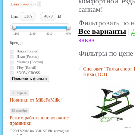
комфортной езды
Электромобили
+
санкам!
Ք
Цена
-
Фильтровать по н
Все варианты
|
Д
1169
2140
3010
4070
заказ
Бренды:
Ника (Россия)
Фильтры по цене 
Дэми (Россия)
Mustang (Россия)
1Toy (Китай)
Снегокат "Тимка спорт 
SNOW CROSS
Ника (ТС1)
11 апреля
Новинки от MilleFaMille!
28 декабря
Режим работы в новогодние
праздники
С 29/12/2018 по 08/01/2019г. выходные