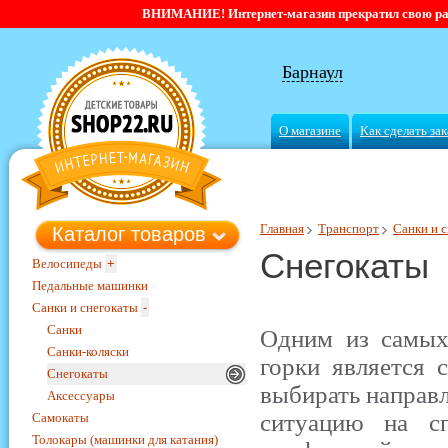
ВНИМАНИЕ! Интернет-магазин прекратил свою работ
Барнаул
О магазине
Как сделать зак
Главная
Транспорт
Санки и 
Каталог товаров
Снегокаты
Велосипеды
+
Педальные машинки
Санки и снегокаты
-
Санки
Одним из самых
Санки-коляски
горки является с
Снегокаты
выбирать направл
Аксессуары
ситуацию на сп
Самокаты
Толокары (машинки для катания)