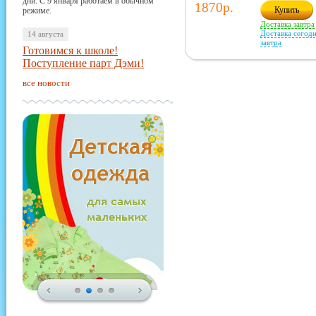
дни. С 9 января работаем в обычном
1870р.
Купить
режиме.
Доставка завтра
Доставка сегодн
14 августа
завтра
Готовимся к школе!
Поступление парт Дэми!
все новости