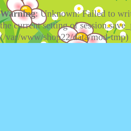
Warning
: Unknown: Failed to write
the current setting of session.save_
(/var/www/shop22/data/mod-tmp)