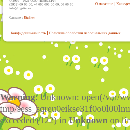
© 2009—2021 ООО «Шоп22.Ру»
О магазине
Как сдел
(3852) 00-00-00, +7 000 000-00-00, 00-00-00
info@bigsiter.ru
Сделано в
BigSiter
Конфиденциальность
Политика обработки персональных данных
Warning
: Unknown: open(/var/w
tmp/sess_sqreu0eikse31f0o0l00lm
exceeded (122) in
Unknown
on li