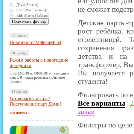
его удобстве для
Дэми (Россия)
не сможет подстр
Comf-Pro (Тайвань)
Kids Master (Тайвань)
Детские парты-т
рост ребёнка, к
11 апреля
столешницей. 
Новинки от MilleFaMille!
сохранения пра
28 декабря
детства и на 
Режим работы в новогодние
трансформер, Вы 
праздники
Вы получаете р
С 29/12/2018 по 08/01/2019г. выходные
дни. С 9 января работаем в обычном
студента!
режиме.
14 августа
Фильтровать по н
Готовимся к школе!
Все варианты
|
Д
Поступление парт Дэми!
заказ
все новости
Фильтры по цене 