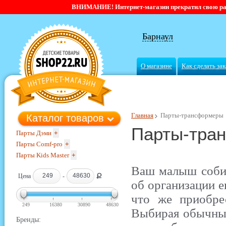
ВНИМАНИЕ! Интернет-магазин прекратил свою работ
Барнаул
О магазине
Как сделать зак
Главная
Парты-трансформеры
Каталог товаров
Парты-тра
Парты Дэми
+
Парты Comf-pro
+
Парты Kids Master
+
Ваш малыш собир
Ք
Цена
-
об организации е
что же приобре
249
16380
30890
48630
Выбирая обычный
Бренды: