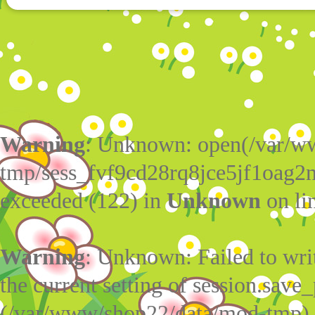
Warning
: Unknown: open(/var/w
tmp/sess_fvf9cd28rq8jce5jf1oag2
exceeded (122) in
Unknown
on li
Warning
: Unknown: Failed to write
the current setting of session.save_
(/var/www/shop22/data/mod-tmp)