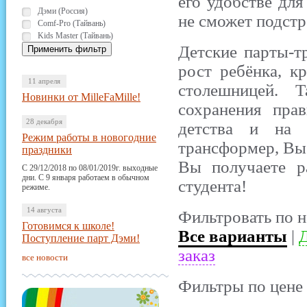
его удобстве для
Дэми (Россия)
не сможет подстр
Comf-Pro (Тайвань)
Kids Master (Тайвань)
Детские парты-т
рост ребёнка, к
11 апреля
столешницей. 
Новинки от MilleFaMille!
сохранения пра
28 декабря
детства и на 
Режим работы в новогодние
трансформер, Вы 
праздники
Вы получаете р
С 29/12/2018 по 08/01/2019г. выходные
дни. С 9 января работаем в обычном
студента!
режиме.
14 августа
Фильтровать по н
Готовимся к школе!
Все варианты
|
Д
Поступление парт Дэми!
заказ
все новости
Фильтры по цене 