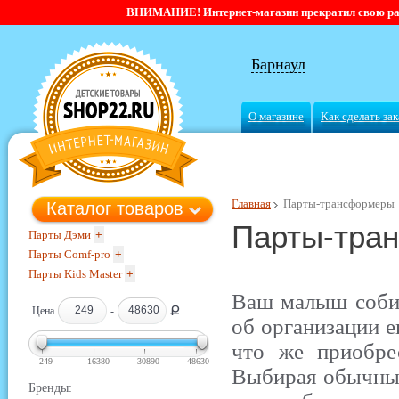
ВНИМАНИЕ! Интернет-магазин прекратил свою работ
Барнаул
О магазине
Как сделать зак
Главная
Парты-трансформеры
Каталог товаров
Парты-тра
Парты Дэми
+
Парты Comf-pro
+
Парты Kids Master
+
Ваш малыш собир
Ք
Цена
-
об организации е
что же приобре
249
16380
30890
48630
Выбирая обычный
Бренды: