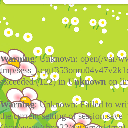
Warning
: Unknown: open(/var/w
tmp/sess_kcgtf353onru04v47v2k1
exceeded (122) in
Unknown
on li
Warning
: Unknown: Failed to write
the current setting of session.save_
(/var/www/shop22/data/mod-tmp)