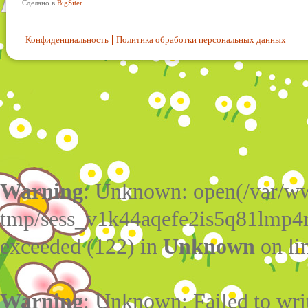
Сделано в
BigSiter
Конфиденциальность
Политика обработки персональных данных
Warning
: Unknown: open(/var/w
tmp/sess_v1k44aqefe2is5q81lmp4r
exceeded (122) in
Unknown
on li
Warning
: Unknown: Failed to write