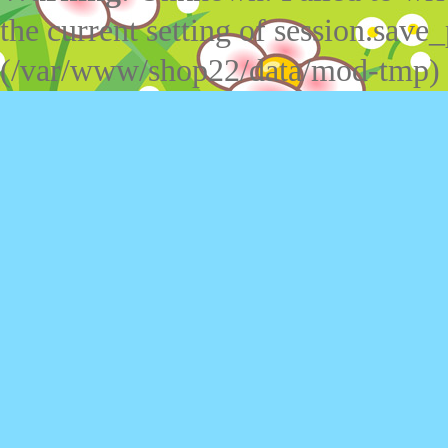
the current setting of session.save_
(/var/www/shop22/data/mod-tmp)