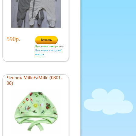
590р.
Купить
Доставка завтра
или
Доставка сегодня/
завтра
Чепчик MilleFaMille (0801-
08)