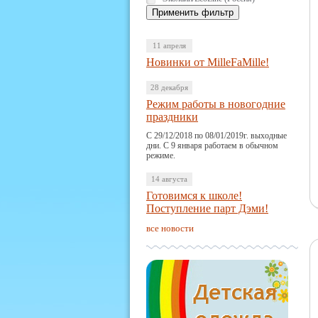
11 апреля
Новинки от MilleFaMille!
28 декабря
Режим работы в новогодние
праздники
С 29/12/2018 по 08/01/2019г. выходные
дни. С 9 января работаем в обычном
режиме.
14 августа
Готовимся к школе!
Поступление парт Дэми!
все новости