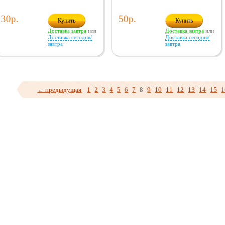
30р.
50р.
Купить
Купить
Доставка завтра
или
Доставка завтра
или
Доставка сегодня/
Доставка сегодня/
завтра
завтра
← предыдущая
1
2
3
4
5
6
7
8
9
10
11
12
13
14
15
1