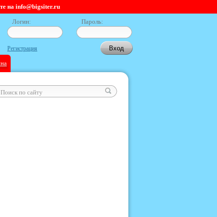
 на info@bigsiter.ru
Логин:
Пароль:
Регистрация
ина