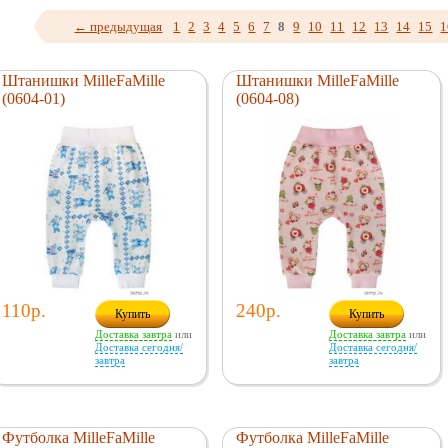
← предыдущая
1
2
3
4
5
6
7
8
9
10
11
12
13
14
15
1
Штанишки MilleFaMille
Штанишки MilleFaMille
(0604-01)
(0604-08)
110р.
240р.
Купить
Купить
Доставка завтра
или
Доставка завтра
или
Доставка сегодня/
Доставка сегодня/
завтра
завтра
Футболка MilleFaMille
Футболка MilleFaMille