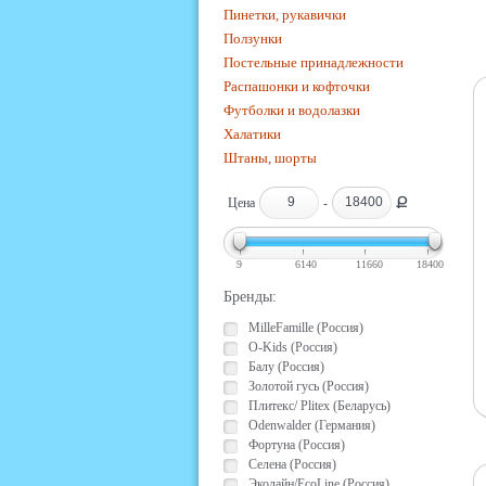
Пинетки, рукавички
Ползунки
Постельные принадлежности
Распашонки и кофточки
Футболки и водолазки
Халатики
Штаны, шорты
Ք
Цена
-
9
6140
11660
18400
Бренды:
MilleFamille (Россия)
O-Kids (Россия)
Балу (Россия)
Золотой гусь (Россия)
Плитекс/ Plitex (Беларусь)
Odenwalder (Германия)
Фортуна (Россия)
Селена (Россия)
Эколайн/EcoLine (Россия)