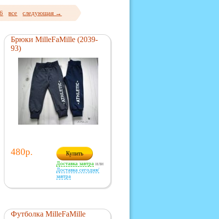
6
все
следующая →
Брюки MilleFaMille (2039-
93)
480р.
Купить
Доставка завтра
или
Доставка сегодня/
завтра
Футболка MilleFaMille