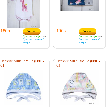
180р.
190р.
Купить
Купить
Доставка завтра
или
Доставка завтра
или
Доставка сегодня/
Доставка сегодня/
завтра
завтра
Чепчик MilleFaMille (0801-
Чепчик MilleFaMille (0801-
01)
03)