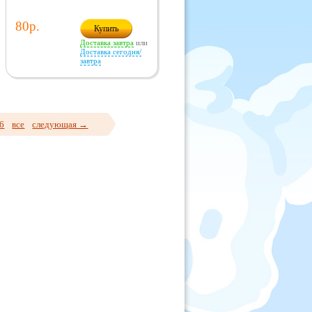
80р.
Купить
Доставка завтра
или
Доставка сегодня/
завтра
6
все
следующая →