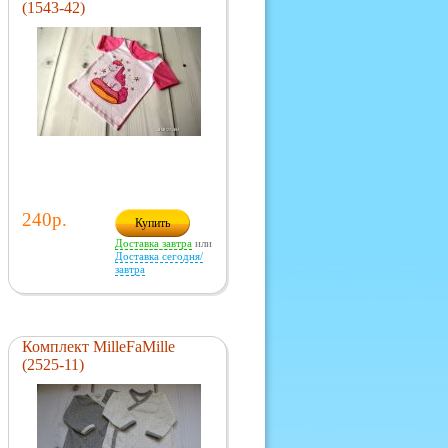
(1543-42)
240р.
Купить
Доставка завтра
или
Доставка сегодня/
завтра
Комплект MilleFaMille
(2525-11)