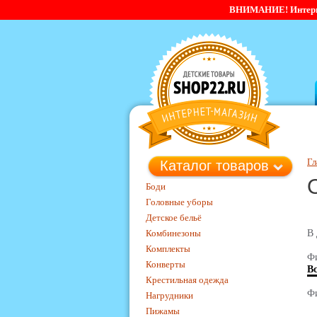
ВНИМАНИЕ! Интернет-
Гл
Каталог товаров
Боди
Головные уборы
Детское бельё
Комбинезоны
В 
Комплекты
Фи
Конверты
В
Крестильная одежда
Фи
Нагрудники
Пижамы