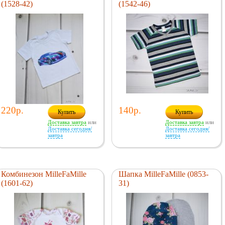
(1528-42)
(1542-46)
220р.
140р.
Купить
Купить
Доставка завтра
или
Доставка завтра
или
Доставка сегодня/
Доставка сегодня/
завтра
завтра
Комбинезон MilleFaMille
Шапка MilleFaMille (0853-
(1601-62)
31)