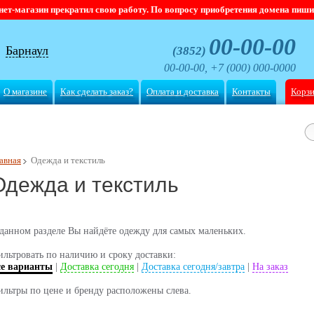
магазин прекратил свою работу. По вопросу приобретения домена пишите
00-00-00
Барнаул
(3852)
00-00-00, +7 (000) 000-0000
О магазине
Как сделать заказ?
Оплата и доставка
Контакты
Корз
авная
Одежда и текстиль
Одежда и текстиль
данном разделе Вы найдёте одежду для самых маленьких.
льтровать по наличию и сроку доставки:
се варианты
|
Доставка сегодня
|
Доставка сегодня/завтра
|
На заказ
льтры по цене и бренду расположены слева.