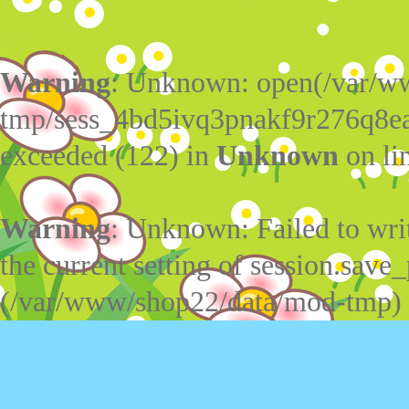
Warning
: Unknown: open(/var/w
tmp/sess_4bd5ivq3pnakf9r276q8e
exceeded (122) in
Unknown
on li
Warning
: Unknown: Failed to write
the current setting of session.save_
(/var/www/shop22/data/mod-tmp)