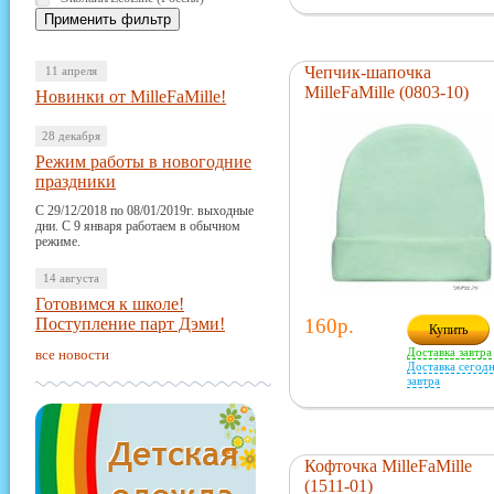
Чепчик-шапочка
11 апреля
MilleFaMille (0803-10)
Новинки от MilleFaMille!
28 декабря
Режим работы в новогодние
праздники
С 29/12/2018 по 08/01/2019г. выходные
дни. С 9 января работаем в обычном
режиме.
14 августа
Готовимся к школе!
Поступление парт Дэми!
160р.
Купить
Доставка завтра
все новости
Доставка сегодн
завтра
Кофточка MilleFaMille
(1511-01)