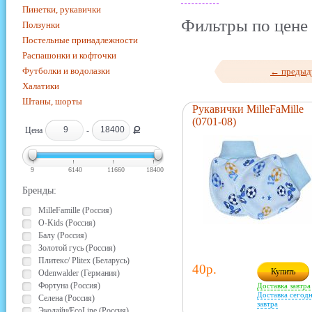
Пинетки, рукавички
Фильтры по цене 
Ползунки
Постельные принадлежности
Распашонки и кофточки
Футболки и водолазки
← предыд
Халатики
Штаны, шорты
Рукавички MilleFaMille
(0701-08)
Ք
Цена
-
9
6140
11660
18400
Бренды:
MilleFamille (Россия)
O-Kids (Россия)
Балу (Россия)
Золотой гусь (Россия)
Плитекс/ Plitex (Беларусь)
40р.
Купить
Odenwalder (Германия)
Фортуна (Россия)
Доставка завтра
Доставка сегодн
Селена (Россия)
завтра
Эколайн/EcoLine (Россия)