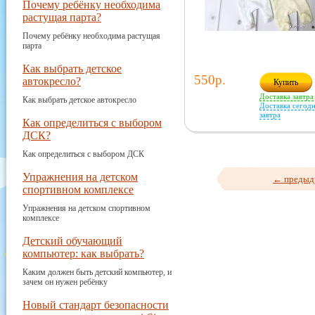
Почему ребёнку необходима
растущая парта?
Почему ребёнку необходима растущая
парта
Как выбрать детское
550р.
автокресло?
Купить
Доставка завтра
Как выбрать детское автокресло
Доставка сегодн
завтра
Как определиться с выбором
ДСК?
Как определиться с выбором ДСК
Упражнения на детском
← предыд
спортивном комплексе
Упражнения на детском спортивном
комплексе
Детский обучающий
компьютер: как выбрать?
Каким должен быть детский компьютер, и
зачем он нужен ребёнку
Новый стандарт безопасности